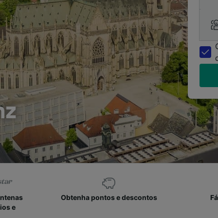
nz
entenas
Obtenha pontos e descontos
Fá
ios e