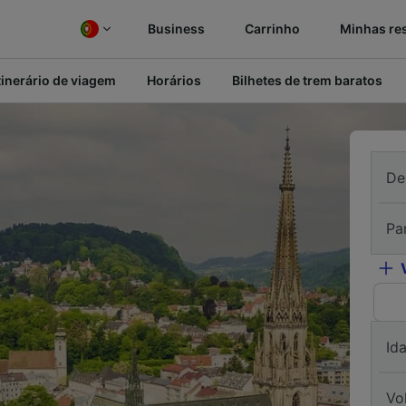
Business
Carrinho
Minhas re
tinerário de viagem
Horários
Bilhetes de trem baratos
De
Pa
Id
Vo