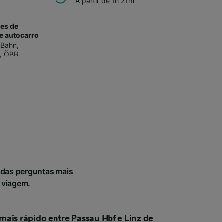
A partir de 1h 21m
es de
e autocarro
 Bahn
,
,
ÖBB
 das perguntas mais
a viagem.
ais rápido entre Passau Hbf e Linz de