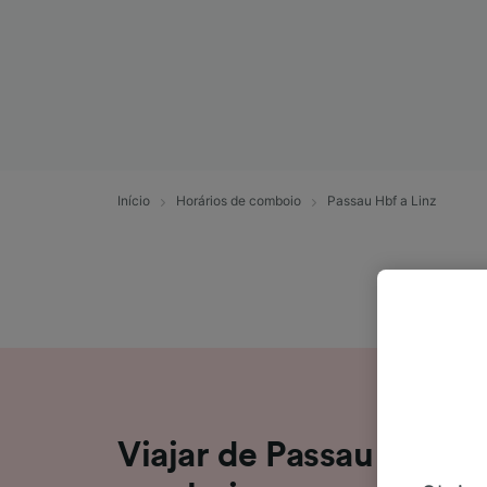
Início
Horários de comboio
Passau Hbf a Linz
Viajar de Passau Hbf pa