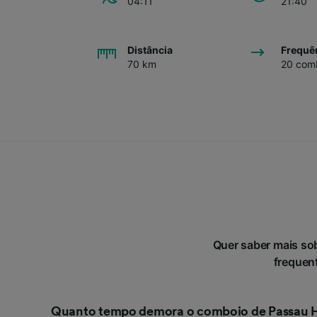
04:11
21:40
Distância
Frequê
70 km
20 comb
Quer saber mais so
frequent
Quanto tempo demora o comboio de Passau Hb