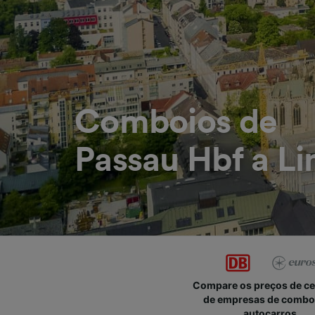
Comboios de
Passau Hbf a Li
Compare os preços de c
de empresas de combo
autocarros