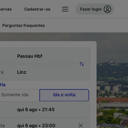
servas
Cadastrar-se
Fazer login
Perguntas frequentes
ra
Via
Somente ida
Ida e volta
a
lta