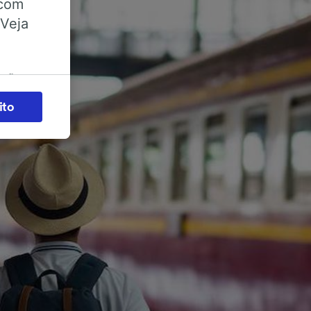
 com
 Veja
ações
es) para
ito
legítimo)
s e não
 para
acessar
zados,