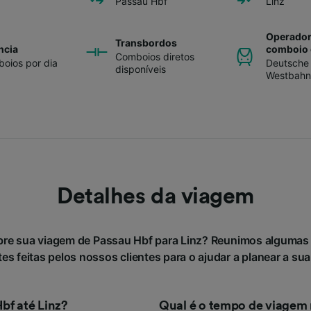
Passau Hbf
Linz
Operador
Transbordos
ncia
comboio 
Comboios diretos
oios por dia
Deutsche
disponíveis
Westbahn
Detalhes da viagem
bre sua viagem de Passau Hbf para Linz? Reunimos algumas
es feitas pelos nossos clientes para o ajudar a planear a su
f até Linz?
Qual é o tempo de viagem m