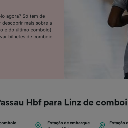
e parceiros (fornecedores)
oio agora? Só tem de
r descobrir mais sobre a
ro e do último comboio),
rvar bilhetes de comboio
assau Hbf para Linz de combo
 comboio
Estação de embarque
Estação 