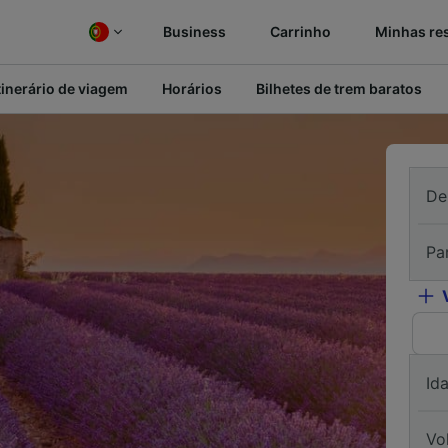
Business
Carrinho
Minhas re
tinerário de viagem
Horários
Bilhetes de trem baratos
De
Pa
Id
Vo