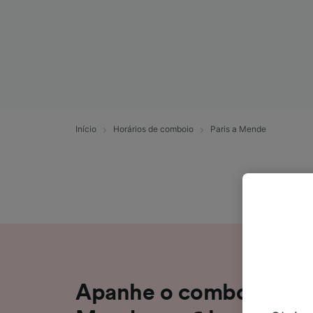
Início
Horários de comboio
Paris a Mende
Apanhe o comboio de P