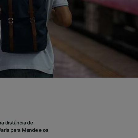
a distância de
aris para Mende e os