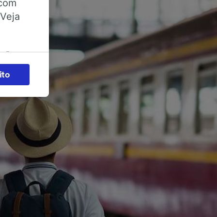
 com
 Veja
ações
es) para
ito
legítimo)
s e não
 para
acessar
zados,