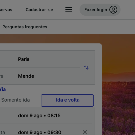
servas
Cadastrar-se
Fazer login
Perguntas frequentes
ra
Via
Somente ida
Ida e volta
a
lta