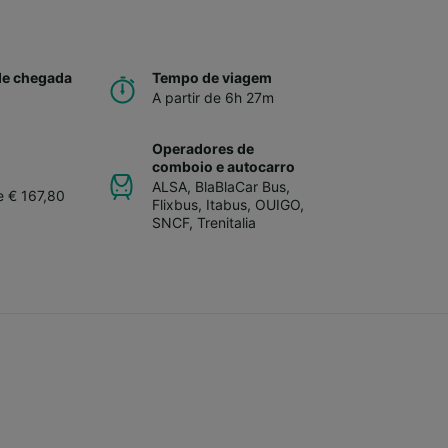
de chegada
Tempo de viagem
A partir de 6h 27m
Operadores de
comboio e autocarro
ALSA
,
BlaBlaCar Bus
,
e € 167,80
Flixbus
,
Itabus
,
OUIGO
,
SNCF
,
Trenitalia