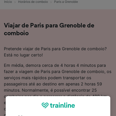
Início
Horários de comboio
Paris a Grenoble
Viajar de Paris para Grenoble de
comboio
Pretende viajar de Paris para Grenoble de comboio?
Está no lugar certo!
Em média, demora cerca de 4 horas 4 minutos para
fazer a viagem de Paris para Grenoble de comboio, os
serviços mais rápidos podem transportar os
passageiros até ao destino em apenas 2 horas 59
minutos. Normalmente, é possível encontrar 25
comboios por dia a percorrer a distância de 480 km
entre estes dois destinos. Não precisa de mudar de
comboio durante a viagem, porque são oferecidos
comboios diretos de Paris para Grenoble. Os