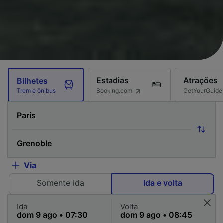
Estadias
Atrações
Bilhetes
Booking.com
GetYourGuide
Trem e ônibus
Via
Somente ida
Ida e volta
Ida
Volta