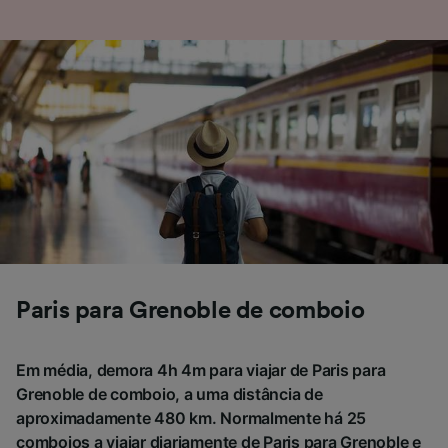
sinalizadas aos nossos parceiros e não
afetarão os dados de navegação. Seus dados
não serão utilizados para fins de rastreamento
se você tiver pedido para não ser rastreado.
Nós e nossos parceiros processamos os
dados para fornecer:
Usar dados exatos de geolocalização.
Verificar ativamente as características do
dispositivo para identificação. Armazenar e/ou
acessar informações em um dispositivo.
Publicidade e conteúdo personalizados,
medição de publicidade e conteúdo, pesquisa
de público e desenvolvimento de serviços..
Paris para Grenoble de comboio
Lista de parceiros (fornecedores)
Em média, demora 4h 4m para viajar de Paris para
Grenoble de comboio, a uma distância de
aproximadamente 480 km. Normalmente há 25
comboios a viajar diariamente de Paris para Grenoble e