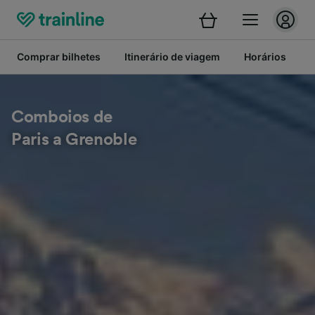
Comprar bilhetes
Itinerário de viagem
Horários
B
Comboios de
Paris a Grenoble