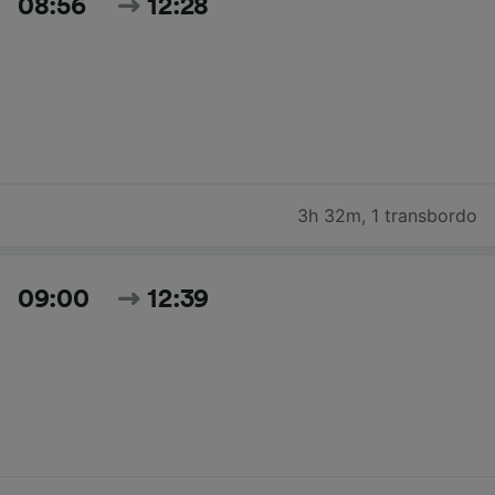
08:56
12:28
3h 32m
,
1 transbordo
09:00
12:39