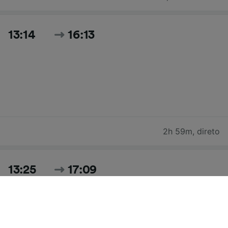
13:14
16:13
2h 59m
,
direto
13:25
17:09