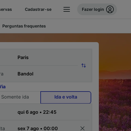
servas
Cadastrar-se
Fazer login
Perguntas frequentes
ra
Via
Somente ida
Ida e volta
a
lta