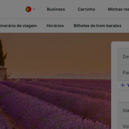
Business
Carrinho
Minhas re
tinerário de viagem
Horários
Bilhetes de trem baratos
De
Pa
Id
Vo