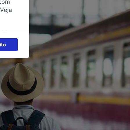
 com
 Veja
ações
es) para
ito
legítimo)
s e não
 para
acessar
zados,