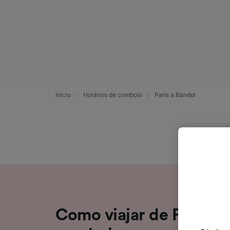
Início
Horários de comboio
Paris a Bandol
Como viajar de Paris p