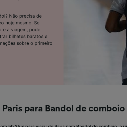
e parceiros (fornecedores)
dol? Não precisa de
co hoje mesmo! Se
bre a viagem, pode
rar bilhetes baratos e
rmações sobre o primeiro
Paris para Bandol de comboio
ra 5h 25m para viajar de Paris para Bandol de comboio, a u