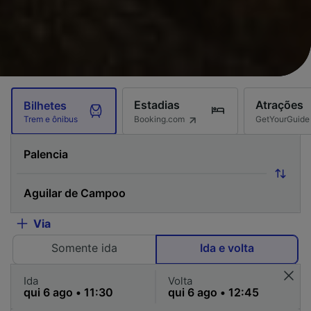
Estadias
Atrações
Bilhetes
Booking.com
GetYourGuide
Trem e ônibus
Via
Somente ida
Ida e volta
Ida
Volta