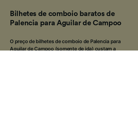
Bilhetes de comboio baratos de
Palencia para Aguilar de Campoo
O preço de bilhetes de comboio de Palencia para
Aguilar de Campoo (somente de ida) custam a
partir de € 9,15 para um bilhete de segunda classe,
se você reservar com antecedência. A reserva no
dia geralmente é mais cara e os custos podem
variar dependendo da hora do dia, do trajeto ou da
classe.
1
.
Reserve com antecedência
A maioria das empresas ferroviárias na Europa
disponibiliza os bilhetes com cerca de três a seis
meses de antecedência, muitos dos quais podem ser
mais baratos quanto mais cedo forem reservados. Se