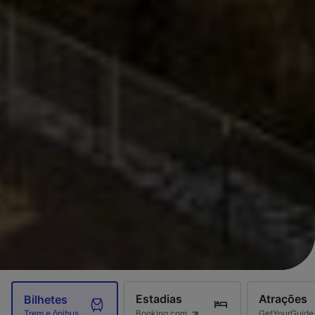
Estadias
Atrações
Bilhetes
Booking.com
GetYourGuide
Trem e ônibus