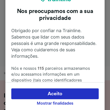
Nos preocupamos com a sua
privacidade
Obrigado por confiar na Trainline.
Sabemos que lidar com seus dados
pessoais é uma grande responsabilidade.
Veja como cuidaremos de suas
informações.
Nós e nossos
115
parceiros armazenamos
Início
Horários de comboio
Navalmoral de la Mata a Plasencia
e/ou acessamos informações em um
dispositivo (tais como identificadores
exclusivos em cookies) para processar dados
pessoais. Você pode aceitar ou gerenciar as
Aceito
Informações sobre a viagem de
suas escolhas (incluindo o seu direito se opor
comboio de Navalmoral de la Mata
Mostrar finalidades
à aplicação do interesse legítimo) clicando
abaixo ou a qualquer momento, na página da