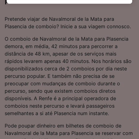
para Plasencia
política de privacidade. Estas escolhas serão
sinalizadas aos nossos parceiros e não
Pretende viajar de Navalmoral de la Mata para
afetarão os dados de navegação. Seus dados
Plasencia de comboio? Inicie a sua viagem connosco.
não serão utilizados para fins de rastreamento
se você tiver pedido para não ser rastreado.
O comboio de Navalmoral de la Mata para Plasencia
demora, em média, 42 minutos para percorrer a
Nós e nossos parceiros processamos os
distância de 48 km, apesar de os serviços mais
dados para fornecer:
rápidos levarem apenas 40 minutos. Nos horários são
Usar dados exatos de geolocalização.
disponibilizados cerca de 2 comboios por dia neste
Verificar ativamente as características do
dispositivo para identificação. Armazenar e/ou
percurso popular. E também não precisa de se
acessar informações em um dispositivo.
preocupar com mudanças de comboio durante o
Publicidade e conteúdo personalizados,
percurso, sendo que existem comboios diretos
medição de publicidade e conteúdo, pesquisa
disponíveis. A Renfe é a principal operadora de
de público e desenvolvimento de serviços..
comboios neste percurso e levará passageiros
Lista de parceiros (fornecedores)
semelhantes a si até Plasencia num instante.
Pode poupar dinheiro em bilhetes de comboio de
Navalmoral de la Mata para Plasencia se reservar com