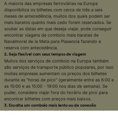
A maioria das empresas ferroviárias na Europa
disponibiliza os bilhetes com cerca de três a seis
meses de antecedência, muitos dos quais podem ser
mais baratos quanto mais cedo forem reservados. Se
souber as datas em que deseja viajar, pode conseguir
encontrar viagens de comboio mais baratas de
Navalmoral de la Mata para Plasencia fazendo a
reserva com antecedência.
2
.
Seja flexível com seus tempos de viagem
Muitos dos serviços de comboio na Europa também
são serviços de transporte público populares, por isso
muitas empresas aumentam os preços dos bilhetes
durante as "horas de pico" (geralmente entre as 6:00 e
as 10:00 e as 15:00 - 19:00 nos dias de semana). Se
puder, considere viajar fora do horário de pico para
encontrar bilhetes com preços mais baixos.
3
.
Escolha um comboio mais lento ou de conexão
Em algumas das rotas mais movimentadas, também