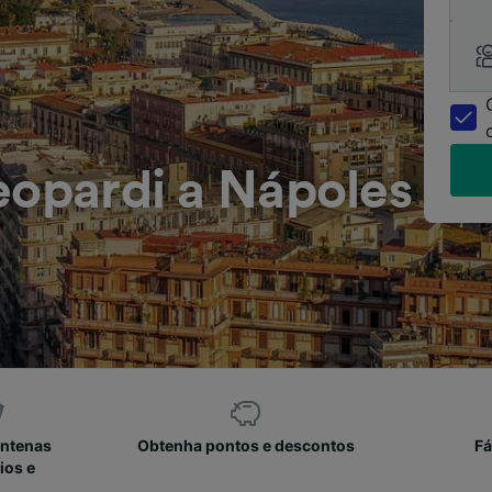
eopardi a Nápoles
entenas
Obtenha pontos e descontos
Fá
ios e