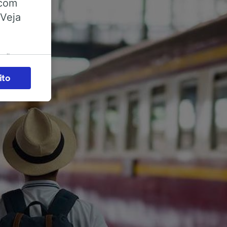
 com
 Veja
ações
es) para
ito
legítimo)
s e não
 para
acessar
zados,