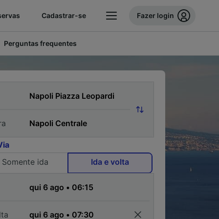
servas
Cadastrar-se
Fazer login
Perguntas frequentes
ra
Via
Somente ida
Ida e volta
a
lta