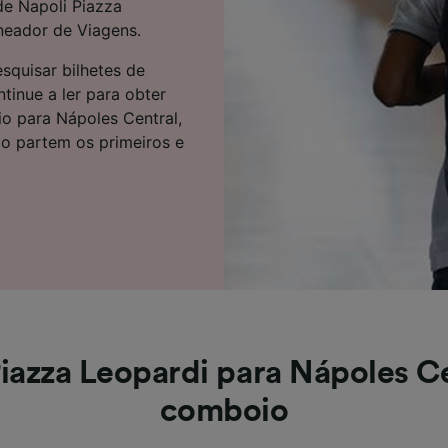
de Napoli Piazza
e parceiros (fornecedores)
neador de Viagens.
squisar bilhetes de
inue a ler para obter
o para Nápoles Central,
do partem os primeiros e
iazza Leopardi para Nápoles C
comboio