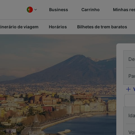
Business
Carrinho
Minhas re
tinerário de viagem
Horários
Bilhetes de trem baratos
De
Pa
Id
Vo