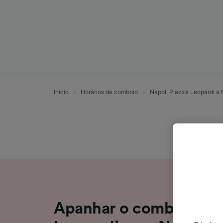
Início
Horários de comboio
Napoli Piazza Leopardi a 
Apanhar o comboio de 