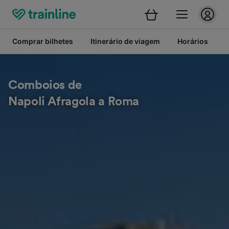
Comprar bilhetes
Itinerário de viagem
Horários
B
Comboios de
Napoli Afragola a Roma