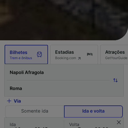
Estadias
Atrações
Bilhetes
Booking.com
GetYourGuide
Trem e ônibus
Via
Somente ida
Ida e volta
Ida
Volta