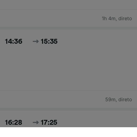
1h 4m
,
direto
14:36
15:35
59m
,
direto
16:28
17:25