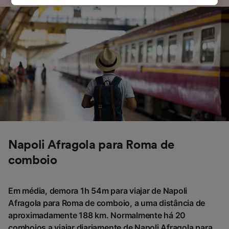
política de privacidade. Estas escolhas serão
sinalizadas aos nossos parceiros e não
afetarão os dados de navegação. Seus dados
não serão utilizados para fins de rastreamento
se você tiver pedido para não ser rastreado.
Nós e nossos parceiros processamos os
dados para fornecer:
Usar dados exatos de geolocalização.
Verificar ativamente as características do
dispositivo para identificação. Armazenar e/ou
acessar informações em um dispositivo.
Napoli Afragola para Roma de
Publicidade e conteúdo personalizados,
medição de publicidade e conteúdo, pesquisa
comboio
de público e desenvolvimento de serviços..
Lista de parceiros (fornecedores)
Em média, demora 1h 54m para viajar de Napoli
Afragola para Roma de comboio, a uma distância de
aproximadamente 188 km. Normalmente há 20
comboios a viajar diariamente de Napoli Afragola para