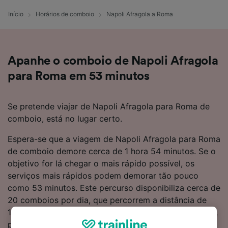
Início
Horários de comboio
Napoli Afragola a Roma
Apanhe o comboio de Napoli Afragola
para Roma em 53 minutos
Se pretende viajar de Napoli Afragola para Roma de
comboio, está no lugar certo.
Espera-se que a viagem de Napoli Afragola para Roma
de comboio demore cerca de 1 hora 54 minutos. Se o
objetivo for lá chegar o mais rápido possível, os
serviços mais rápidos podem demorar tão pouco
como 53 minutos. Este percurso disponibiliza cerca de
20 comboios por dia, que percorrem a distância de
188 km. Quando estiver a bordo de um dos comboios,
pode sentar-se e relaxar, sendo que não precisará de