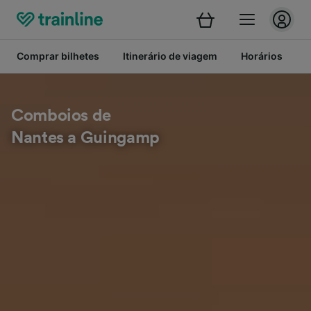
Comprar bilhetes
Itinerário de viagem
Horários
B
Comboios de
Nantes a Guingamp