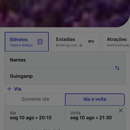
Estadias
Atrações
Bilhetes
Booking.com
GetYourGuide
Trem e ônibus
Via
Somente ida
Ida e volta
Ida
Volta