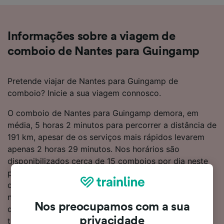
Informações sobre a viagem de
comboio de Nantes para Guingamp
Pretende viajar de Nantes para Guingamp de
comboio? Inicie a sua viagem connosco.
O comboio de Nantes para Guingamp demora, em
média, 5 horas 2 minutos para percorrer a distância de
191 km, apesar de os serviços mais rápidos levarem
apenas 2 horas 29 minutos. Nos horários são
disponibilizados cerca de 15 comboios por dia neste
percurso popular. Precisa de fazer 1 transbordo
durante o percurso. Não existem serviços diretos
nesta linha. Pode optar entre um comboio da TGV ou
Nos preocupamos com a sua
da SNCF para chegar a Guingamp – ambas as
privacidade
transportadoras oferecem serviços modernos e