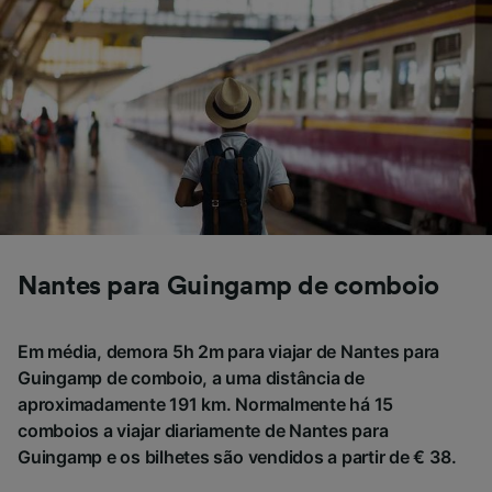
não serão utilizados para fins de rastreamento
se você tiver pedido para não ser rastreado.
Nós e nossos parceiros processamos os
dados para fornecer:
Usar dados exatos de geolocalização.
Verificar ativamente as características do
dispositivo para identificação. Armazenar e/ou
acessar informações em um dispositivo.
Publicidade e conteúdo personalizados,
medição de publicidade e conteúdo, pesquisa
de público e desenvolvimento de serviços..
Nantes para Guingamp de comboio
Lista de parceiros (fornecedores)
Em média, demora 5h 2m para viajar de Nantes para
Guingamp de comboio, a uma distância de
aproximadamente 191 km. Normalmente há 15
comboios a viajar diariamente de Nantes para
Guingamp e os bilhetes são vendidos a partir de € 38.