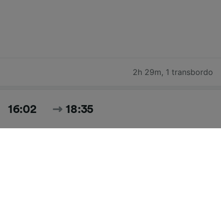
2h 29m
,
1 transbordo
16:02
18:35
2h 33m
,
1 transbordo