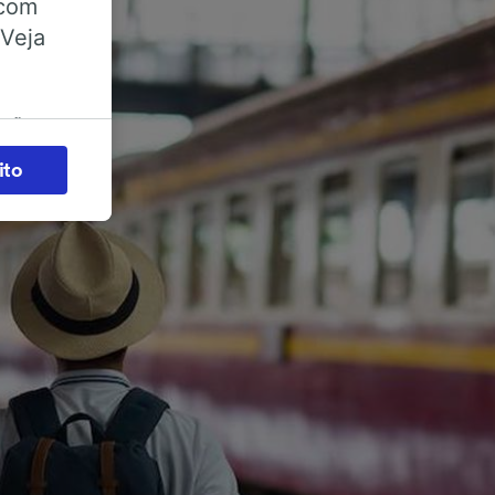
 com
 Veja
ações
es) para
ito
legítimo)
s e não
 para
acessar
zados,