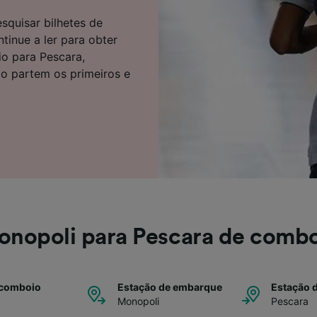
e parceiros (fornecedores)
squisar bilhetes de
inue a ler para obter
o para Pescara,
do partem os primeiros e
nopoli para Pescara de comb
 comboio
Estação de embarque
Estação 
Monopoli
Pescara