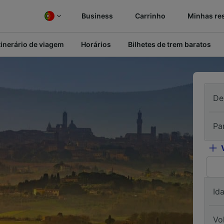
Business
Carrinho
Minhas re
tinerário de viagem
Horários
Bilhetes de trem baratos
De
Pa
Id
Vo