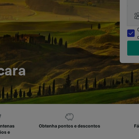
cara
entenas
Obtenha pontos e descontos
Fá
ios e