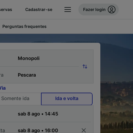
servas
Cadastrar-se
Fazer login
Perguntas frequentes
ra
Via
Somente ida
Ida e volta
a
lta