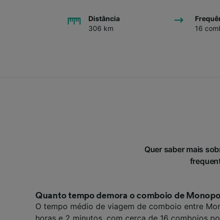
Distância
Frequê
306 km
16 comb
Quer saber mais sob
frequent
Quanto tempo demora o comboio de Monopoli
O tempo médio de viagem de comboio entre Mono
horas e 2 minutos, com cerca de 16 comboios po