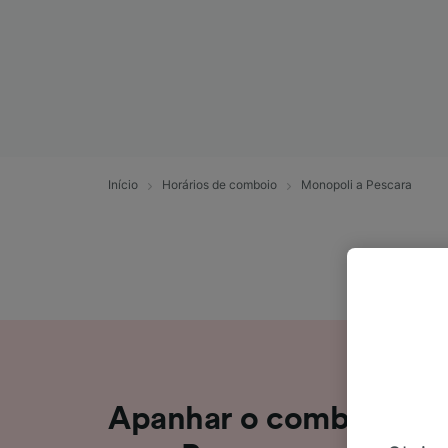
Início
Horários de comboio
Monopoli a Pescara
Apanhar o comboio de