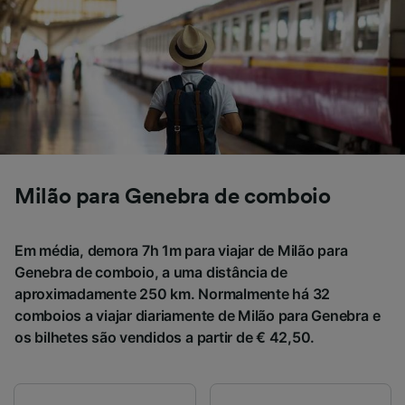
se você tiver pedido para não ser rastreado.
Nós e nossos parceiros processamos os
dados para fornecer:
Usar dados exatos de geolocalização.
Verificar ativamente as características do
dispositivo para identificação. Armazenar e/ou
acessar informações em um dispositivo.
Publicidade e conteúdo personalizados,
medição de publicidade e conteúdo, pesquisa
de público e desenvolvimento de serviços..
Milão para Genebra de comboio
Lista de parceiros (fornecedores)
Em média, demora 7h 1m para viajar de Milão para
Genebra de comboio, a uma distância de
aproximadamente 250 km. Normalmente há 32
comboios a viajar diariamente de Milão para Genebra e
os bilhetes são vendidos a partir de € 42,50.