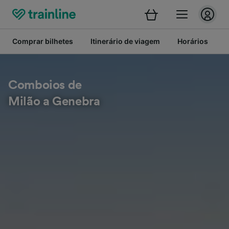
Comprar bilhetes
Itinerário de viagem
Horários
B
Comboios de
Milão a Genebra