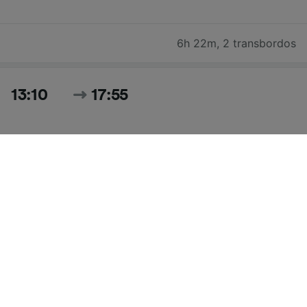
6h 22m
,
2 transbordos
13:10
17:55
4h 45m
,
1 transbordo
Pesquisar todos os horários e preços para hoje