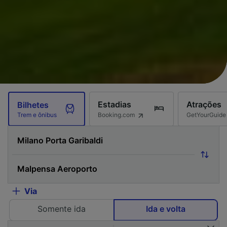
Estadias
Atrações
Bilhetes
Booking.com
GetYourGuide
Trem e ônibus
Via
Somente ida
Ida e volta