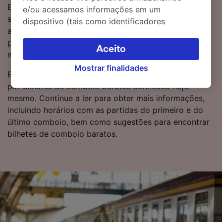
Bilhetes de comboio de Milano Lambrate para Veneza
e/ou acessamos informações em um
são normalmente mais baratos quando reserva com
dispositivo (tais como identificadores
antecedência em vez de os comprar no dia. Faça uma
exclusivos em cookies) para processar dados
pesquisa no Planeador de Viagens para ver os preços
pessoais. Você pode aceitar ou gerenciar as
Aceito
mais recentes.
suas escolhas (incluindo o seu direito se opor
Mostrar finalidades
à aplicação do interesse legítimo) clicando
Está pronto para reservar? Comece a sua pesquisa
abaixo ou a qualquer momento, na página da
por bilhetes de comboio baratos connosco hoje
política de privacidade. Estas escolhas serão
mesmo. Continue a ler para obter mais informações,
sinalizadas aos nossos parceiros e não
incluindo horários com as partidas do primeiro e do
afetarão os dados de navegação. Seus dados
último comboio, bem como sugestões para encontrar
não serão utilizados para fins de rastreamento
bilhetes de comboio baratos.
se você tiver pedido para não ser rastreado.
Nós e nossos parceiros processamos os
dados para fornecer:
Usar dados exatos de geolocalização.
Verificar ativamente as características do
dispositivo para identificação. Armazenar e/ou
acessar informações em um dispositivo.