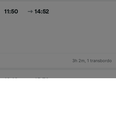
11:50
14:52
3h 2m
,
1 transbordo
12:10
15:30