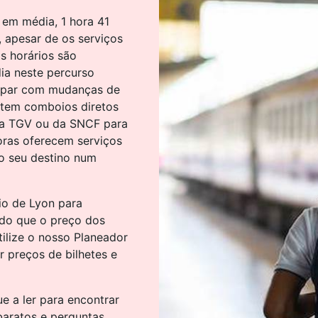
em média, 1 hora 41
, apesar de os serviços
s horários são
ia neste percurso
cupar com mudanças de
stem comboios diretos
da TGV ou da SNCF para
ras oferecem serviços
o seu destino num
io de Lyon para
do que o preço dos
ilize o nosso Planeador
 preços de bilhetes e
e a ler para encontrar
 baratos e perguntas