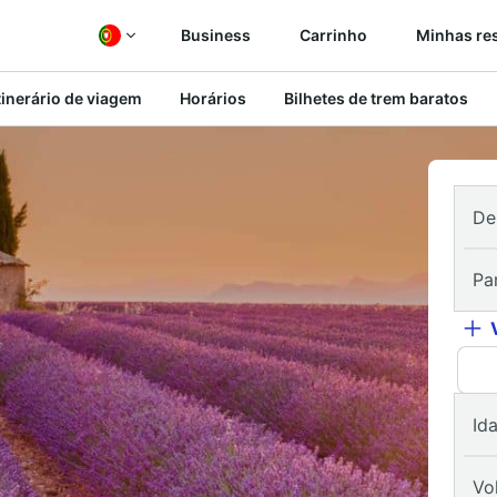
Business
Carrinho
Minhas re
tinerário de viagem
Horários
Bilhetes de trem baratos
De
Pa
Id
Vo