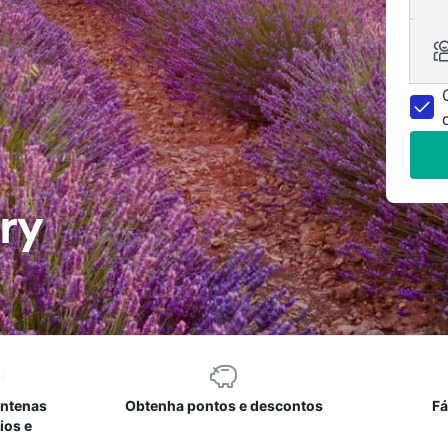
ry
entenas
Obtenha pontos e descontos
Fá
ios e