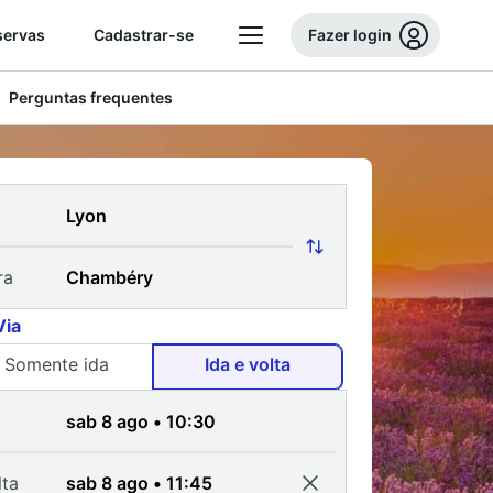
servas
Cadastrar-se
Fazer login
Perguntas frequentes
ra
Via
Somente ida
Ida e volta
a
lta