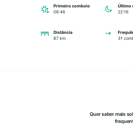
Primeiro comboio
Último
06:46
22:16
Distância
Frequê
87 km
31 comb
Quer saber mais s
frequent