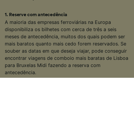
1
.
Reserve com antecedência
A maioria das empresas ferroviárias na Europa
disponibiliza os bilhetes com cerca de três a seis
meses de antecedência, muitos dos quais podem ser
mais baratos quanto mais cedo forem reservados. Se
souber as datas em que deseja viajar, pode conseguir
encontrar viagens de comboio mais baratas de Lisboa
para Bruxelas Midi fazendo a reserva com
antecedência.
2
.
Seja flexível com seus tempos de viagem
Muitos dos serviços de comboio na Europa também
são serviços de transporte público populares, por isso
muitas empresas aumentam os preços dos bilhetes
durante as "horas de pico" (geralmente entre as 6:00 e
as 10:00 e as 15:00 - 19:00 nos dias de semana). Se
puder, considere viajar fora do horário de pico para
encontrar bilhetes com preços mais baixos.