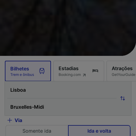
Estadias
Atrações
Bilhetes
Booking.com
GetYourGuide
Trem e ônibus
Via
Somente ida
Ida e volta