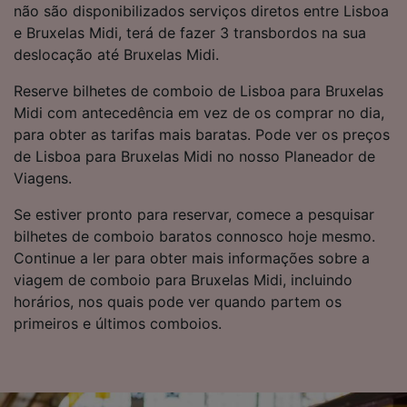
não são disponibilizados serviços diretos entre Lisboa
não serão utilizados para fins de rastreamento
e Bruxelas Midi, terá de fazer 3 transbordos na sua
se você tiver pedido para não ser rastreado.
deslocação até Bruxelas Midi.
Nós e nossos parceiros processamos os
Reserve bilhetes de comboio de Lisboa para Bruxelas
dados para fornecer:
Midi com antecedência em vez de os comprar no dia,
Usar dados exatos de geolocalização.
Verificar ativamente as características do
para obter as tarifas mais baratas. Pode ver os preços
dispositivo para identificação. Armazenar e/ou
de Lisboa para Bruxelas Midi no nosso Planeador de
acessar informações em um dispositivo.
Viagens.
Publicidade e conteúdo personalizados,
medição de publicidade e conteúdo, pesquisa
Se estiver pronto para reservar, comece a pesquisar
de público e desenvolvimento de serviços..
bilhetes de comboio baratos connosco hoje mesmo.
Lista de parceiros (fornecedores)
Continue a ler para obter mais informações sobre a
viagem de comboio para Bruxelas Midi, incluindo
horários, nos quais pode ver quando partem os
primeiros e últimos comboios.