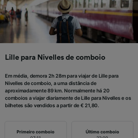
dados para fornecer:
Usar dados exatos de geolocalização.
Verificar ativamente as características do
dispositivo para identificação. Armazenar e/ou
acessar informações em um dispositivo.
Publicidade e conteúdo personalizados,
medição de publicidade e conteúdo, pesquisa
de público e desenvolvimento de serviços..
Lille para Nivelles de comboio
Lista de parceiros (fornecedores)
Em média, demora 2h 28m para viajar de Lille para
Nivelles de comboio, a uma distância de
aproximadamente 89 km. Normalmente há 20
comboios a viajar diariamente de Lille para Nivelles e os
bilhetes são vendidos a partir de € 21,80.
Primeiro comboio
Último comboio
07:11
22:09