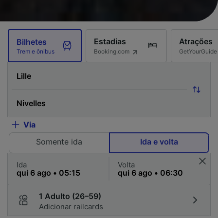
Estadias
Atrações
Bilhetes
Booking.com
GetYourGuide
Trem e ônibus
Via
Somente ida
Ida e volta
Ida
Volta
1 Adulto (26–59)
Adicionar railcards