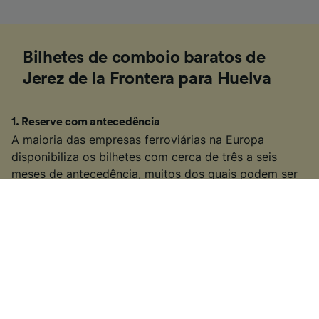
Bilhetes de comboio baratos de
Jerez de la Frontera para Huelva
1
.
Reserve com antecedência
A maioria das empresas ferroviárias na Europa
disponibiliza os bilhetes com cerca de três a seis
meses de antecedência, muitos dos quais podem ser
mais baratos quanto mais cedo forem reservados. Se
souber as datas em que deseja viajar, pode conseguir
encontrar viagens de comboio mais baratas de Jerez
de la Frontera para Huelva fazendo a reserva com
antecedência.
2
.
Seja flexível com seus tempos de viagem
Muitos dos serviços de comboio na Europa também
são serviços de transporte público populares, por isso