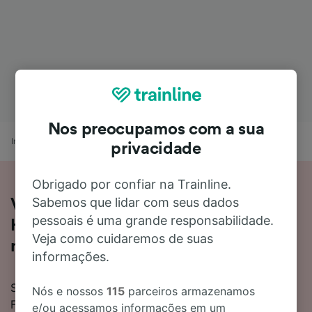
Nos preocupamos com a sua
Início
Horários de comboio
Jerez de la Frontera a Huelva
privacidade
Obrigado por confiar na Trainline.
Sabemos que lidar com seus dados
Viajar de Jerez de la Frontera para
pessoais é uma grande responsabilidade.
Huelva de comboio em 3 horas 22
Veja como cuidaremos de suas
minutos
informações.
Se quiser saber mais acerca da viagem de Jerez de la
Nós e nossos
115
parceiros armazenamos
Frontera para Huelva de comboio, não precisa de
e/ou acessamos informações em um