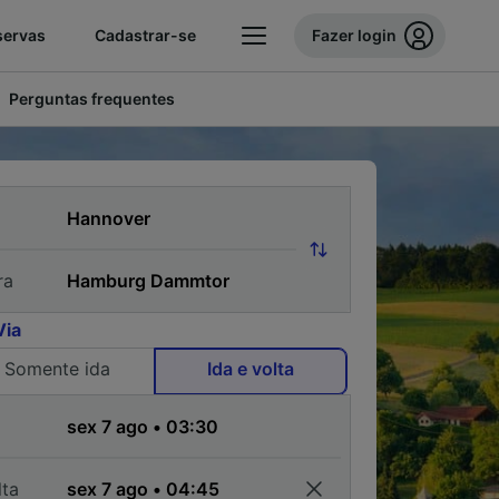
servas
Cadastrar-se
Fazer login
Perguntas frequentes
ra
Via
Somente ida
Ida e volta
a
lta