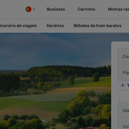
Business
Carrinho
Minhas re
tinerário de viagem
Horários
Bilhetes de trem baratos
De
Pa
Id
Vo