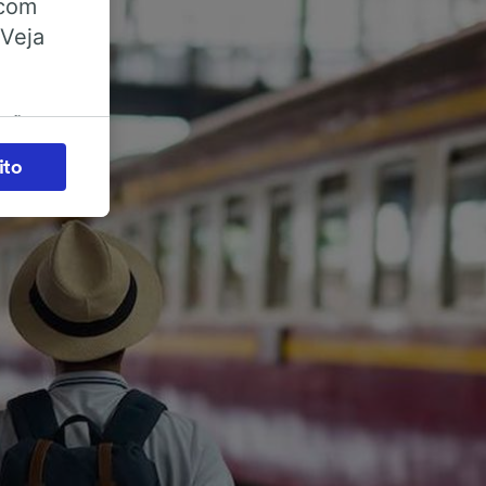
 com
 Veja
ações
es) para
ito
legítimo)
s e não
 para
acessar
zados,