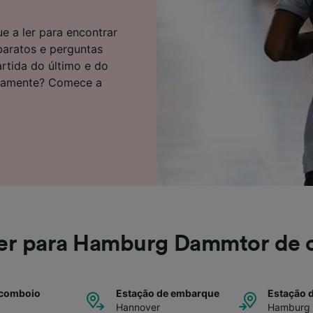
e parceiros (fornecedores)
e a ler para encontrar
 baratos e perguntas
artida do último e do
atamente? Comece a
er para Hamburg Dammtor de 
 comboio
Estação de embarque
Estação 
Hannover
Hamburg