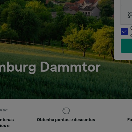
mburg Dammtor
entenas
Obtenha pontos e descontos
Fá
ios e