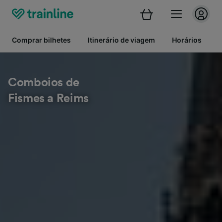
Comprar bilhetes
Itinerário de viagem
Horários
B
Comboios de
Fismes a Reims