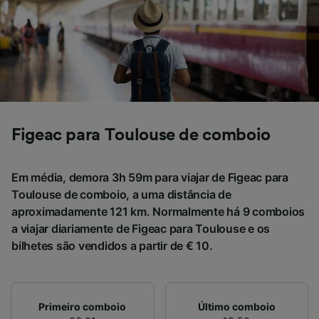
Usar dados exatos de geolocalização.
Verificar ativamente as características do
dispositivo para identificação. Armazenar e/ou
acessar informações em um dispositivo.
Publicidade e conteúdo personalizados,
medição de publicidade e conteúdo, pesquisa
de público e desenvolvimento de serviços..
Lista de parceiros (fornecedores)
Figeac para Toulouse de comboio
Em média, demora 3h 59m para viajar de Figeac para
Toulouse de comboio, a uma distância de
aproximadamente 121 km. Normalmente há 9 comboios
a viajar diariamente de Figeac para Toulouse e os
bilhetes são vendidos a partir de € 10.
Primeiro comboio
Último comboio