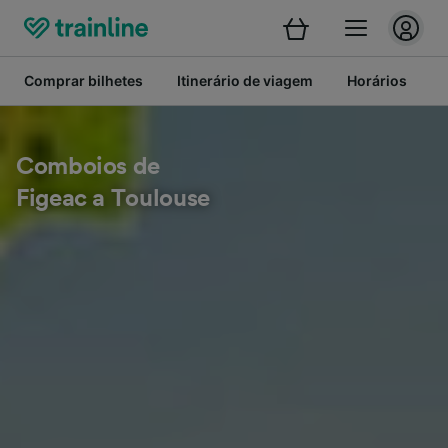
Comprar bilhetes
Itinerário de viagem
Horários
B
Comboios de
Figeac a Toulouse