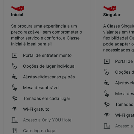
Inicial
Singular
Se procura uma experiência a um
A Classe Singul
preço razoável, sem comprometer o
viajantes em t
melhor serviço e conforto, a Classe
flexibilidade! C
Inicial é ideal para si!
pode adaptar o 
necessidades qu
Portal de entretenimento
Portal de
Opções de lugar individual
Opções de
Ajustável/descanso p/ pés
Ajustável
Mesa desdobrável
Mesa des
Tomadas em cada lugar
Tomadas 
Wi-Fi gratuito
Wi-Fi grat
Acesso a Only YOU Hotel
Acesso a
Catering no lugar