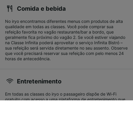
Comida e bebida
No iryo encontramos diferentes menus com produtos de alta
qualidade em todas as classes. Você pode comprar sua
refeição favorita no vagão restaurante/bar a bordo, que
geralmente fica próximo do vagão 2. Se você estiver viajando
na Classe Infinita poderá aproveitar o serviço Infinita Bistró –
sua refeição será servida diretamente no seu assento. Observe
que você precisará reservar sua refeição com pelo menos 24
horas de antecedência.
Entretenimento
Em todas as classes do iryo o passageiro dispõe de Wi-Fi
gratuito com acesso a uma plataforma de entretenimento que
oferece uma ampla seleção de filmes, séries de TV, notícias ao
vivo e Spotify.
Viagem com crianças