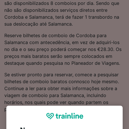
são disponibilizados 8 comboios por dia. Sendo que
não são disponibilizados serviços diretos entre
Cordoba e Salamanca, terá de fazer 1 transbordo na
sua deslocação até Salamanca.
Reserve bilhetes de comboio de Cordoba para
Salamanca com antecedência, em vez de adquiri-los
no dia e o seu preço poderá começar nos €28.30. Os
preços mais baratos serão sempre colocados em
destaque quando pesquisa no Planeador de Viagens.
Se estiver pronto para reservar, comece a pesquisar
bilhetes de comboio baratos connosco hoje mesmo.
Continue a ler para obter mais informações sobre a
viagem de comboio para Salamanca, incluindo
horários, nos quais pode ver quando partem os
primeiros e últimos comboios.