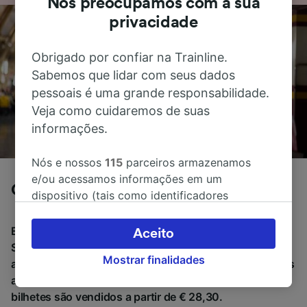
Nos preocupamos com a sua
privacidade
Obrigado por confiar na Trainline.
Sabemos que lidar com seus dados
pessoais é uma grande responsabilidade.
Veja como cuidaremos de suas
informações.
Nós e nossos
115
parceiros armazenamos
e/ou acessamos informações em um
Cordoba para Salamanca de comboio
dispositivo (tais como identificadores
exclusivos em cookies) para processar dados
pessoais. Você pode aceitar ou gerenciar as
Em média, demora 7h 24m para viajar de Cordoba para
Aceito
suas escolhas (incluindo o seu direito se opor
Salamanca de comboio, a uma distância de
Mostrar finalidades
à aplicação do interesse legítimo) clicando
aproximadamente 351 km. Normalmente há 8 comboios
abaixo ou a qualquer momento, na página da
a viajar diariamente de Cordoba para Salamanca e os
política de privacidade. Estas escolhas serão
bilhetes são vendidos a partir de € 28,30.