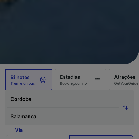
Estadias
Atrações
Bilhetes
Booking.com
GetYourGuide
Trem e ônibus
Via