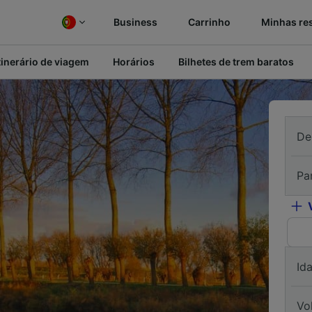
Business
Carrinho
Minhas re
tinerário de viagem
Horários
Bilhetes de trem baratos
De
Pa
Id
Vo