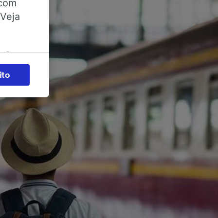
 com
 Veja
ações
es) para
ito
legítimo)
s e não
 para
acessar
zados,