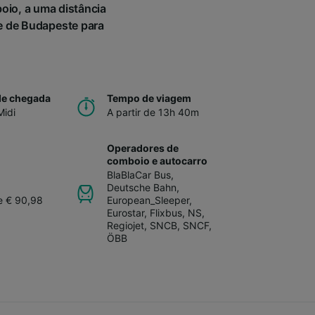
oio, a uma distância
e de Budapeste para
.
de chegada
Tempo de viagem
Midi
A partir de 13h 40m
Operadores de
comboio e autocarro
BlaBlaCar Bus
,
Deutsche Bahn
,
de € 90,98
European_Sleeper
,
Eurostar
,
Flixbus
,
NS
,
Regiojet
,
SNCB
,
SNCF
,
ÖBB