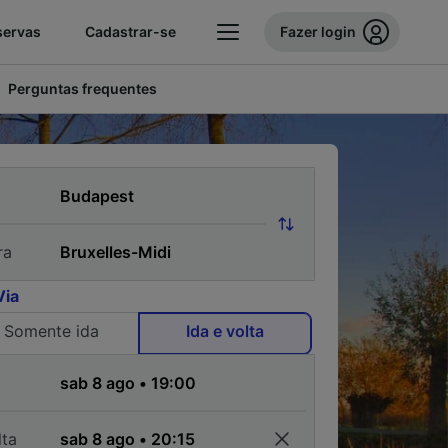
servas
Cadastrar-se
Fazer login
Perguntas frequentes
ra
Via
Somente ida
Ida e volta
a
lta