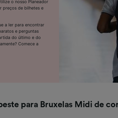
ilize o nosso Planeador
e parceiros (fornecedores)
 preços de bilhetes e
e a ler para encontrar
 baratos e perguntas
artida do último e do
atamente? Comece a
este para Bruxelas Midi de c