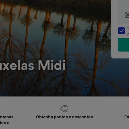
xelas Midi
entenas
Obtenha pontos e descontos
Fá
ios e