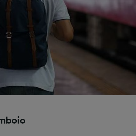
omboio