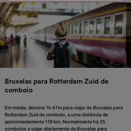
política de privacidade. Estas escolhas serão
sinalizadas aos nossos parceiros e não
afetarão os dados de navegação. Seus dados
não serão utilizados para fins de rastreamento
se você tiver pedido para não ser rastreado.
Nós e nossos parceiros processamos os
dados para fornecer:
Usar dados exatos de geolocalização.
Verificar ativamente as características do
dispositivo para identificação. Armazenar e/ou
acessar informações em um dispositivo.
Publicidade e conteúdo personalizados,
Bruxelas para Rotterdam Zuid de
medição de publicidade e conteúdo, pesquisa
comboio
de público e desenvolvimento de serviços..
Lista de parceiros (fornecedores)
Em média, demora 1h 47m para viajar de Bruxelas para
Rotterdam Zuid de comboio, a uma distância de
aproximadamente 118 km. Normalmente há 25
comboios a viajar diariamente de Bruxelas para