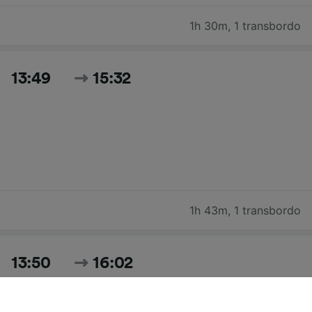
1h 30m
,
1 transbordo
13:49
15:32
1h 43m
,
1 transbordo
13:50
16:02