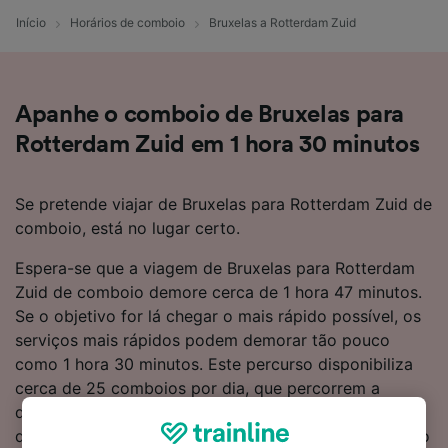
Início
Horários de comboio
Bruxelas a Rotterdam Zuid
Apanhe o comboio de Bruxelas para
Rotterdam Zuid em 1 hora 30 minutos
Se pretende viajar de Bruxelas para Rotterdam Zuid de
comboio, está no lugar certo.
Espera-se que a viagem de Bruxelas para Rotterdam
Zuid de comboio demore cerca de 1 hora 47 minutos.
Se o objetivo for lá chegar o mais rápido possível, os
serviços mais rápidos podem demorar tão pouco
como 1 hora 30 minutos. Este percurso disponibiliza
cerca de 25 comboios por dia, que percorrem a
distância de 118 km. Precisa de fazer 1 transbordo
durante a viagem para Rotterdam Zuid, sendo que não