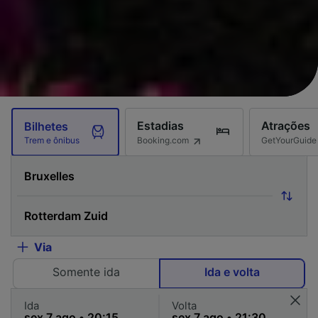
Estadias
Atrações
Bilhetes
Booking.com
GetYourGuide
Trem e ônibus
Via
Somente ida
Ida e volta
Ida
Volta