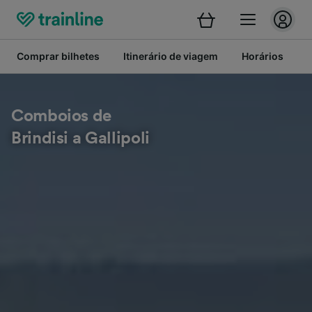
Comprar bilhetes
Itinerário de viagem
Horários
B
Comboios de
Brindisi a Gallipoli