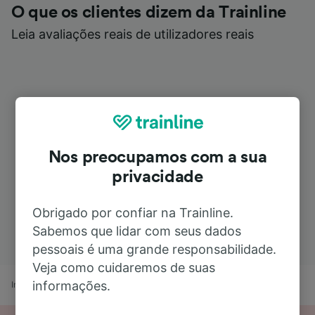
O que os clientes dizem da Trainline
Leia avaliações reais de utilizadores reais
Nos preocupamos com a sua
privacidade
Obrigado por confiar na Trainline.
Sabemos que lidar com seus dados
pessoais é uma grande responsabilidade.
Veja como cuidaremos de suas
informações.
Início
Horários de comboio
Brindisi a Gallipoli