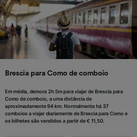
não serão utilizados para fins de rastreamento
se você tiver pedido para não ser rastreado.
Nós e nossos parceiros processamos os
dados para fornecer:
Usar dados exatos de geolocalização.
Verificar ativamente as características do
dispositivo para identificação. Armazenar e/ou
acessar informações em um dispositivo.
Publicidade e conteúdo personalizados,
medição de publicidade e conteúdo, pesquisa
Brescia para Como de comboio
de público e desenvolvimento de serviços..
Lista de parceiros (fornecedores)
Em média, demora 2h 5m para viajar de Brescia para
Como de comboio, a uma distância de
aproximadamente 94 km. Normalmente há 37
comboios a viajar diariamente de Brescia para Como e
os bilhetes são vendidos a partir de € 11,50.