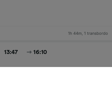
1h 44m
,
1 transbordo
13:47
16:10
2h 23m
,
1 transbordo