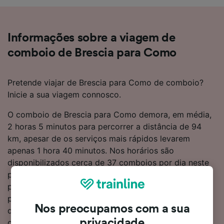
Informações sobre a viagem de
comboio de Brescia para Como
Pretende viajar de Brescia para Como de comboio?
Inicie a sua viagem connosco.
O comboio de Brescia para Como demora, em média,
2 horas 5 minutos para percorrer a distância de 94
km, apesar de os serviços mais rápidos levarem
apenas 1 hora 40 minutos. Nos horários são
disponibilizados cerca de 37 comboios por dia neste
percurso popular. E também não precisa de se
preocupar com mudanças de comboio durante o
percurso, sendo que existem comboios diretos
Nos preocupamos com a sua
disponíveis. A Trenitalia é a principal operadora de
privacidade
comboios neste percurso e levará passageiros