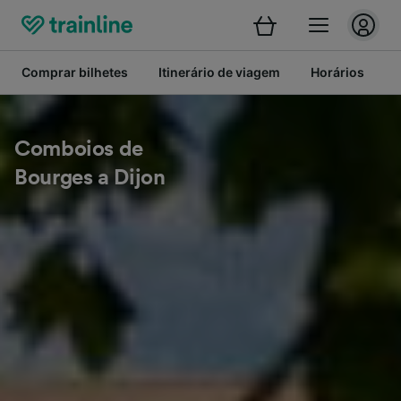
Comprar bilhetes
Itinerário de viagem
Horários
B
Comboios de
Bourges a Dijon