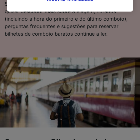
Só tem de fazer uma pesquisa connosco hoje. Se
abaixo ou a qualquer momento, na página da
quiser descobrir mais sobre a viagem, horários
política de privacidade. Estas escolhas serão
(incluindo a hora do primeiro e do último comboio),
sinalizadas aos nossos parceiros e não
perguntas frequentes e sugestões para reservar
afetarão os dados de navegação. Seus dados
bilhetes de comboio baratos continue a ler.
não serão utilizados para fins de rastreamento
se você tiver pedido para não ser rastreado.
Nós e nossos parceiros processamos os
dados para fornecer:
Usar dados exatos de geolocalização.
Verificar ativamente as características do
dispositivo para identificação. Armazenar e/ou
acessar informações em um dispositivo.
Publicidade e conteúdo personalizados,
medição de publicidade e conteúdo, pesquisa
de público e desenvolvimento de serviços..
Lista de parceiros (fornecedores)