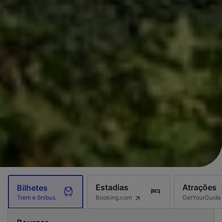
Estadias
Atrações
Bilhetes
Booking.com
GetYourGuide
Trem e ônibus