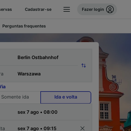
servas
Cadastrar-se
Fazer login
Perguntas frequentes
ra
Via
Somente ida
Ida e volta
a
lta