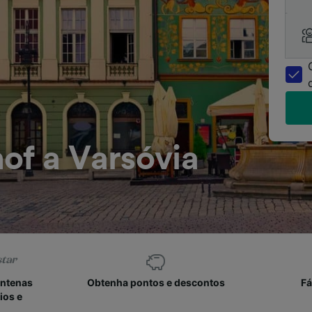
of a Varsóvia
entenas
Obtenha pontos e descontos
Fá
ios e