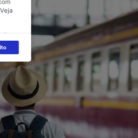
 com
 Veja
ações
es) para
ito
legítimo)
s e não
 para
acessar
zados,