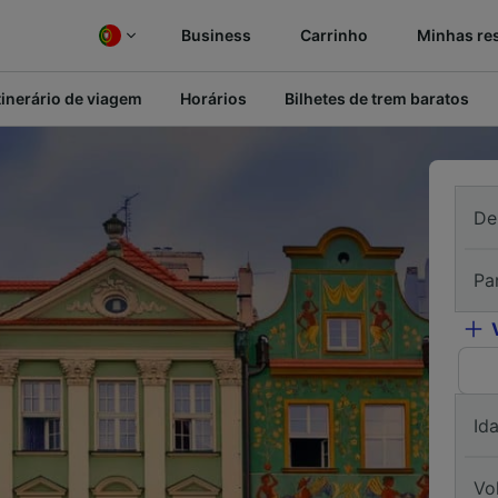
Business
Carrinho
Minhas re
tinerário de viagem
Horários
Bilhetes de trem baratos
De
Pa
Id
Vo