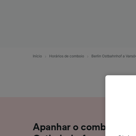
Início
Horários de comboio
Berlin Ostbahnhof a Varsó
Apanhar o comboio de 