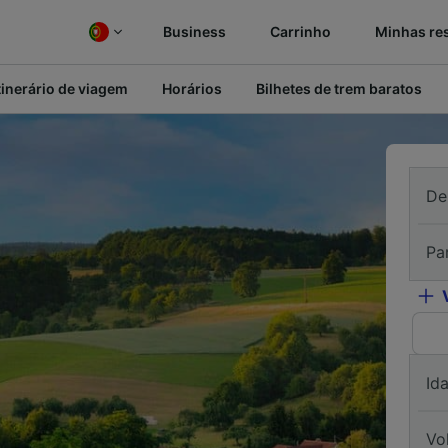
Business
Carrinho
Minhas re
tinerário de viagem
Horários
Bilhetes de trem baratos
De
Pa
Id
Vo