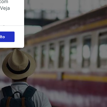
 com
 Veja
ações
es) para
ito
legítimo)
s e não
 para
acessar
zados,