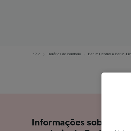
Início
Horários de comboio
Berlim Central a Berlin-Li
Informações sobre a v