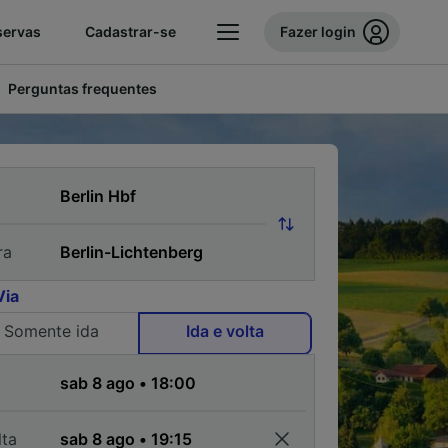
servas
Cadastrar-se
Fazer login
Perguntas frequentes
ra
Via
Somente ida
Ida e volta
a
lta