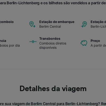
ara Berlin-Lichtenberg e os bilhetes são vendidos a partir d
 comboio
Estação de embarque
Estação 
Berlim Central
Berlin-Li
Transbordos
ncia
Preço
Comboios diretos
oios por dia
A partir 
disponíveis
Detalhes da viagem
re sua viagem de Berlim Central para Berlin-Lichtenberg? 