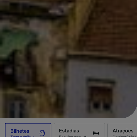
Estadias
Atrações
Bilhetes
Booking.com
GetYourGuide
Trem e ônibus