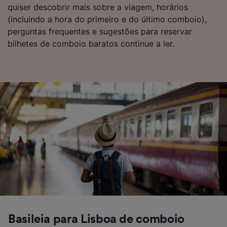
Usar dados exatos de geolocalização.
quiser descobrir mais sobre a viagem, horários
Verificar ativamente as características do
(incluindo a hora do primeiro e do último comboio),
dispositivo para identificação. Armazenar e/ou
perguntas frequentes e sugestões para reservar
acessar informações em um dispositivo.
bilhetes de comboio baratos continue a ler.
Publicidade e conteúdo personalizados,
medição de publicidade e conteúdo, pesquisa
de público e desenvolvimento de serviços..
Lista de parceiros (fornecedores)
Basileia para Lisboa de comboio