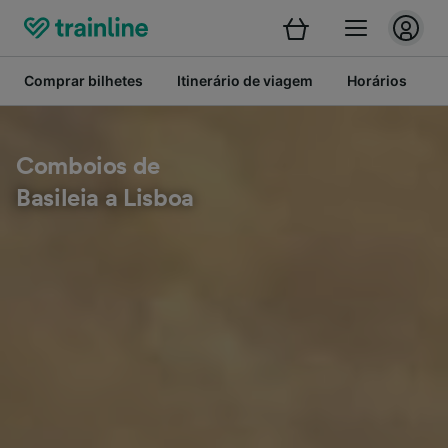
Comprar bilhetes
Itinerário de viagem
Horários
B
Comboios de
Basileia a Lisboa