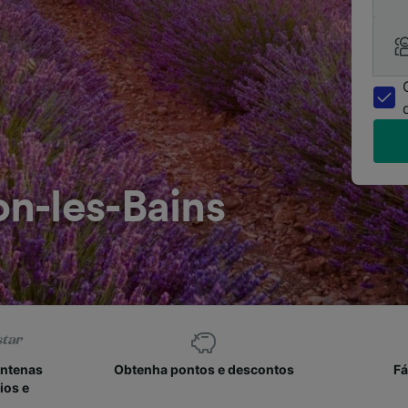
n-les-Bains
entenas
Obtenha pontos e descontos
Fá
ios e