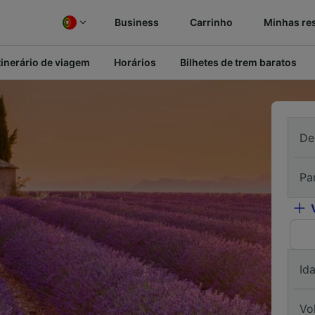
Business
Carrinho
Minhas re
tinerário de viagem
Horários
Bilhetes de trem baratos
De
Pa
Id
Vo