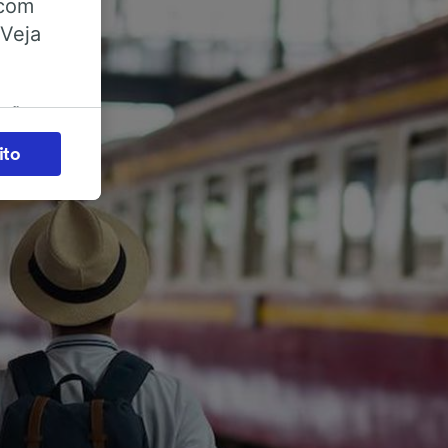
 com
 Veja
ações
es) para
ito
legítimo)
s e não
 para
acessar
zados,