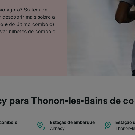
e parceiros (fornecedores)
oio agora? Só tem de
r descobrir mais sobre a
ro e do último comboio),
rvar bilhetes de comboio
y para Thonon-les-Bains de c
 comboio
Estação de embarque
Estação 
Annecy
Thonon-le