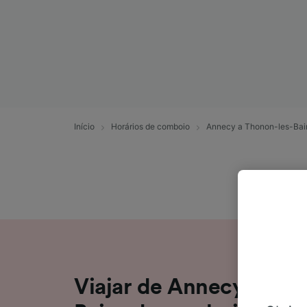
Início
Horários de comboio
Annecy a Thonon-les-Bai
Viajar de Annecy para 