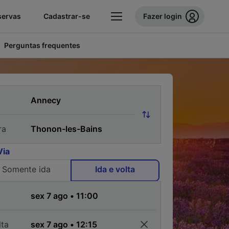
servas
Cadastrar-se
Fazer login
Perguntas frequentes
ra
Via
Somente ida
Ida e volta
a
lta