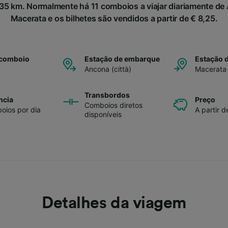
5 km. Normalmente há 11 comboios a viajar diariamente de A
Macerata e os bilhetes são vendidos a partir de € 8,25.
 comboio
Estação de embarque
Estação 
Ancona (città)
Macerata
Transbordos
ncia
Preço
Comboios diretos
oios por dia
A partir d
disponíveis
Detalhes da viagem