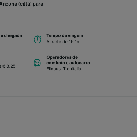
ncona (città) para
de chegada
Tempo de viagem
A partir de 1h 1m
Operadores de
comboio e autocarro
e € 8,25
Flixbus
,
Trenitalia