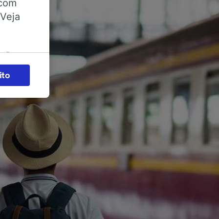
 com
 Veja
ações
es) para
ito
legítimo)
s e não
 para
acessar
zados,