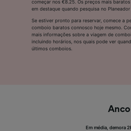
começar nos €8.25. Os preços mais baratos
Lista d
em destaque quando pesquisa no Planeador 
Se estiver pronto para reservar, comece a pe
comboio baratos connosco hoje mesmo. Cont
mais informações sobre a viagem de comboi
incluindo horários, nos quais pode ver quan
últimos comboios.
Ancon
Em média, demora 2h 