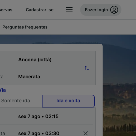
servas
Cadastrar-se
Fazer login
Perguntas frequentes
ra
Via
Somente ida
Ida e volta
a
lta