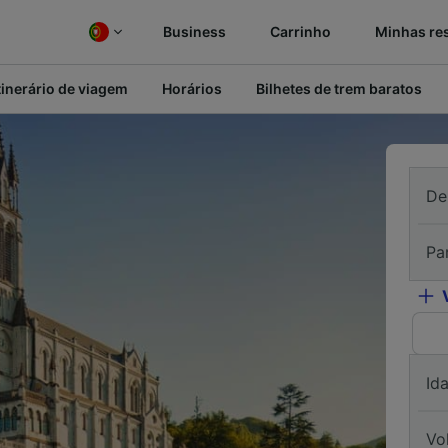
Business
Carrinho
Minhas re
tinerário de viagem
Horários
Bilhetes de trem baratos
De
Pa
Id
Vo