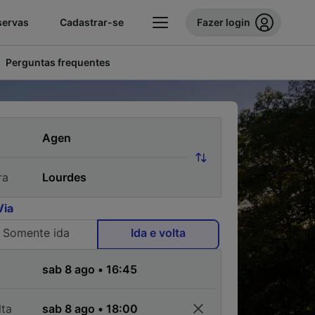
servas
Cadastrar-se
Fazer login
Perguntas frequentes
ra
Via
Somente ida
Ida e volta
a
lta