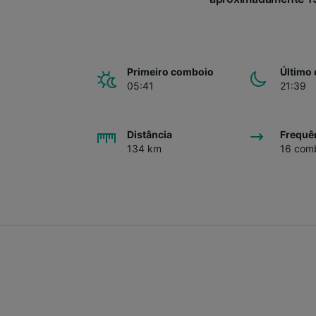
Primeiro comboio
Último
05:41
21:39
Distância
Frequê
134 km
16 comb