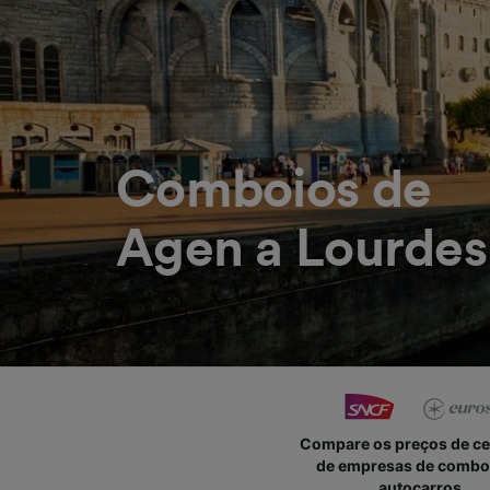
Comboios de
Agen a Lourdes
Compare os preços de c
de empresas de combo
autocarros