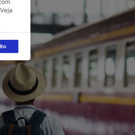
 com
 Veja
ações
es) para
ito
legítimo)
s e não
 para
acessar
zados,