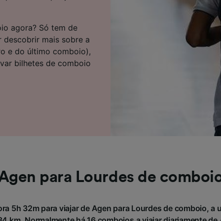
e parceiros (fornecedores)
oio agora? Só tem de
r descobrir mais sobre a
ro e do último comboio),
rvar bilhetes de comboio
Agen para Lourdes de comboi
a 5h 32m para viajar de Agen para Lourdes de comboio, a 
4 km. Normalmente há 16 comboios a viajar diariamente de 