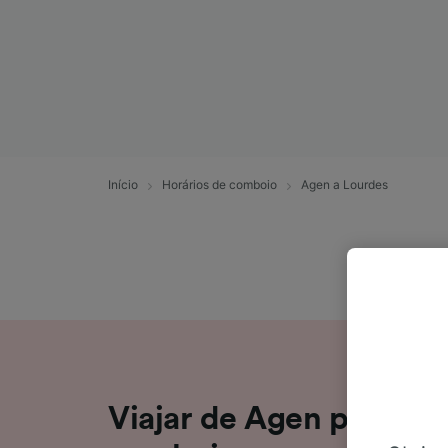
Início
Horários de comboio
Agen a Lourdes
Viajar de Agen para Lo