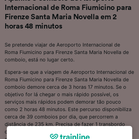
Internacional de Roma Fiumicino para
Firenze Santa Maria Novella em 2
horas 48 minutos
Se pretende viajar de Aeroporto Internacional de
Roma Fiumicino para Firenze Santa Maria Novella de
comboio, está no lugar certo.
Espera-se que a viagem de Aeroporto Internacional de
Roma Fiumicino para Firenze Santa Maria Novella de
comboio demore cerca de 3 horas 17 minutos. Se o
objetivo for lá chegar o mais rápido possível, os
serviços mais rápidos podem demorar tão pouco
como 2 horas 48 minutos. Este percurso disponibiliza
cerca de 39 comboios por dia, que percorrem a
distância de 235 km. Precisa de fazer 1 transbordo
durante a viagem para Firenze Santa Maria Novella,
sendo que não existem serviços diretos neste