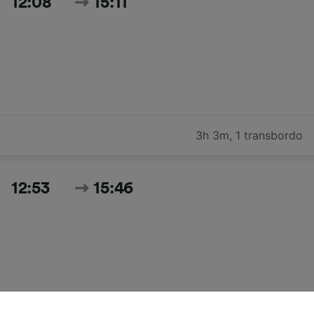
12:08
15:11
3h 3m
,
1 transbordo
12:53
15:46