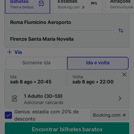
Estadias
Atrações
Bilhetes
Booking.com
GetYourGuide
Trem e ônibus
Via
Somente ida
Ida e volta
Ida
Volta
1 Adulto (30–59)
Adicionar railcards
Genius: estadia com 20% de
Booking.com
desconto
Encontrar bilhetes baratos