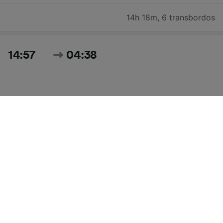
14h 18m
,
6 transbordos
14:57
04:38
13h 41m
,
7 transbordos
Pesquisar todos os horários e preços para hoje