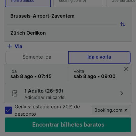
Booking.com
GetYourGuide
Trem e ônibus
Via
Somente ida
Ida e volta
Ida
Volta
1 Adulto (26–59)
Adicionar railcards
Genius: estadia com 20% de
Booking.com
desconto
Encontrar bilhetes baratos