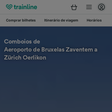
Comprar bilhetes
Itinerário de viagem
Horários
B
Comboios de
Aeroporto de Bruxelas Zaventem a
Zürich Oerlikon