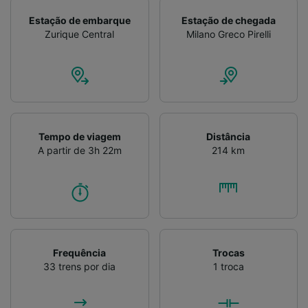
Verificar ativamente as características do
Estação de embarque
Estação de chegada
dispositivo para identificação. Armazenar e/ou
Zurique Central
Milano Greco Pirelli
acessar informações em um dispositivo.
Publicidade e conteúdo personalizados,
medição de publicidade e conteúdo, pesquisa
de público e desenvolvimento de serviços..
Lista de parceiros (fornecedores)
Tempo de viagem
Distância
A partir de 3h 22m
214 km
Frequência
Trocas
33 trens por dia
1 troca