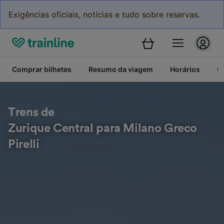
Exigências oficiais, notícias e tudo sobre reservas.
Comprar bilhetes
Resumo da viagem
Horários
C
Trens de
Zurique Central para Milano Greco
Pirelli