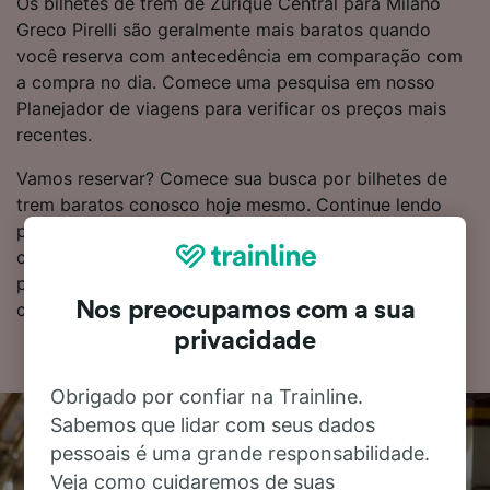
Os bilhetes de trem de Zurique Central para Milano
Greco Pirelli são geralmente mais baratos quando
você reserva com antecedência em comparação com
a compra no dia. Comece uma pesquisa em nosso
Planejador de viagens para verificar os preços mais
recentes.
Vamos reservar? Comece sua busca por bilhetes de
trem baratos conosco hoje mesmo. Continue lendo
para obter mais informações, incluindo nosso
calendário, onde você pode ver os horários do
primeiro e do último trem, bem como dicas sobre
Nos preocupamos com a sua
como encontrar passagens de trem pelo menor custo.
privacidade
Obrigado por confiar na Trainline.
Sabemos que lidar com seus dados
pessoais é uma grande responsabilidade.
Veja como cuidaremos de suas