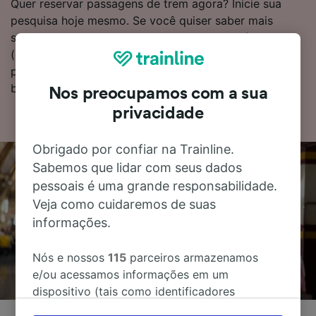
Quer reservar passagens de trem agora? Inicie sua
pesquisa hoje mesmo. Se você quiser saber mais
sobre a viagem, encontre as tabelas de horários
(incluindo hora do primeiro e do último trem),
perguntas frequentes e dicas sobre como reservar
bilhetes pelo menor custo.
Nos preocupamos com a sua
privacidade
Obrigado por confiar na Trainline.
Sabemos que lidar com seus dados
pessoais é uma grande responsabilidade.
Veja como cuidaremos de suas
informações.
Nós e nossos
115
parceiros armazenamos
e/ou acessamos informações em um
dispositivo (tais como identificadores
exclusivos em cookies) para processar dados