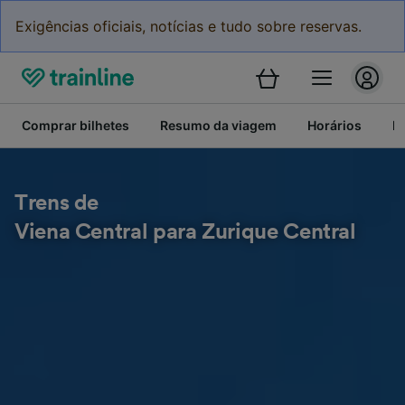
Exigências oficiais, notícias e tudo sobre reservas.
Comprar bilhetes
Resumo da viagem
Horários
Bi
Trens de
Viena Central para Zurique Central