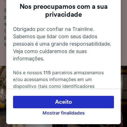
Nos preocupamos com a sua
Quer reservar passagens de trem agora? Inicie sua
privacidade
pesquisa hoje mesmo. Se você quiser saber mais
sobre a viagem, encontre as tabelas de horários
Obrigado por confiar na Trainline.
(incluindo hora do primeiro e do último trem),
Sabemos que lidar com seus dados
perguntas frequentes e dicas sobre como reservar
pessoais é uma grande responsabilidade.
bilhetes pelo menor custo.
Veja como cuidaremos de suas
informações.
Nós e nossos
115
parceiros armazenamos
e/ou acessamos informações em um
dispositivo (tais como identificadores
exclusivos em cookies) para processar dados
pessoais. Você pode aceitar ou gerenciar as
Aceito
suas escolhas (incluindo o seu direito se opor
Mostrar finalidades
à aplicação do interesse legítimo) clicando
abaixo ou a qualquer momento, na página da