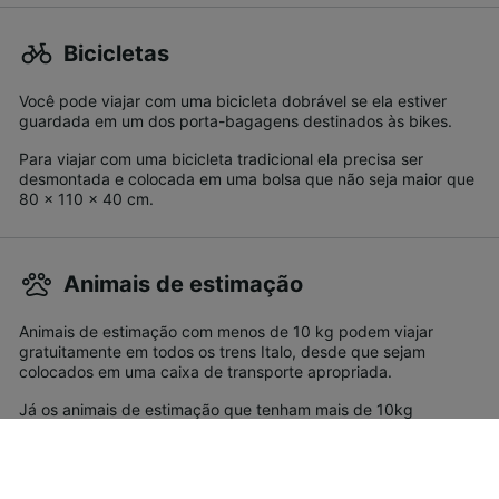
Bicicletas
Você pode viajar com uma bicicleta dobrável se ela estiver
guardada em um dos porta-bagagens destinados às bikes.
Para viajar com uma bicicleta tradicional ela precisa ser
desmontada e colocada em uma bolsa que não seja maior que
80 x 110 x 40 cm.
Animais de estimação
Animais de estimação com menos de 10 kg podem viajar
gratuitamente em todos os trens Italo, desde que sejam
colocados em uma caixa de transporte apropriada.
Já os animais de estimação que tenham mais de 10kg
precisam de uma passagem para viajar com você. Eles
também devem ser mantidos na guia e equipados com uma
focinheira.