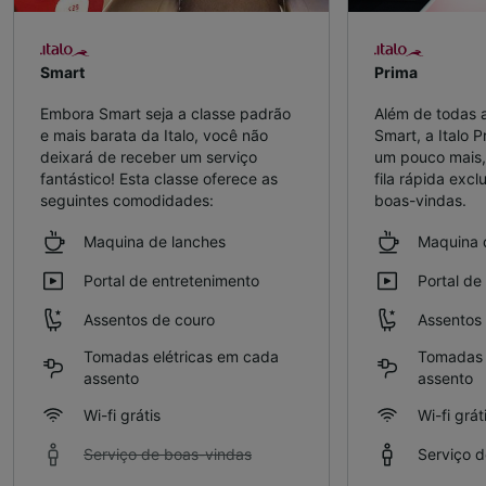
Smart
Prima
Embora Smart seja a classe padrão
Além de todas a
e mais barata da Italo, você não
Smart, a Italo 
deixará de receber um serviço
um pouco mais,
fantástico! Esta classe oferece as
fila rápida excl
seguintes comodidades:
boas-vindas.
Maquina de lanches
Maquina 
Portal de entretenimento
Portal de
Assentos de couro
Assentos
Tomadas elétricas em cada
Tomadas 
assento
assento
Wi-fi grátis
Wi-fi grát
Serviço de boas-vindas
Serviço 