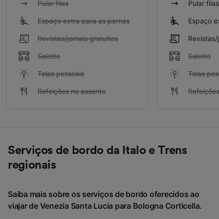
Pular filas
Pular filas
Espaço extra para as pernas
Espaço ex
Revistas/jornais gratuitos
Revistas/
Salotto
Salotto
Telas pessoais
Telas pes
Refeições no assento
Refeições
Serviços de bordo da Italo e Trens
regionais
Saiba mais sobre os serviços de bordo oferecidos ao
viajar de Venezia Santa Lucia para Bologna Corticella.