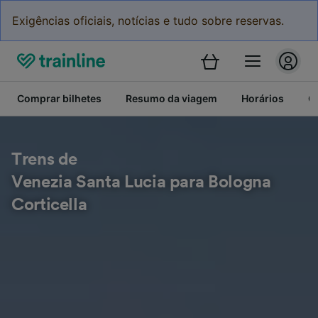
Exigências oficiais, notícias e tudo sobre reservas.
Comprar bilhetes
Resumo da viagem
Horários
C
Trens de
Venezia Santa Lucia para Bologna
Corticella