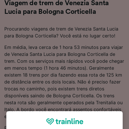
Viagem de trem de Venezia Santa
Lucia para Bologna Corticella
Procurando viagens de trem de Venezia Santa Lucia
para Bologna Corticella? Você está no lugar certo!
Em média, leva cerca de 1 hora 53 minutos para viajar
de Venezia Santa Lucia para Bologna Corticella de
trem. Com os serviços mais rápidos você pode chegar
em menos tempo (1 hora 46 minutos). Geralmente
existem 18 trens por dia fazendo essa rota de 125 km
de distância entre os dois locais. Não é preciso fazer
trocas no caminho, pois existem trens diretos
disponíveis saindo de Bologna Corticella. Os trens
nesta rota são geralmente operados pela Trenitalia ou
Italo. A bordo você encontrará assentos confortáveis
e bastante lugar para as bagagens.
Para ajudá-lo a obter o melhor custo