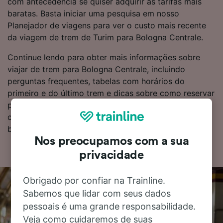
com antecedência se quiser adquirir as tarifas mais
baratas. Basta iniciar uma pesquisa em nosso
Planejador de viagens para ver o custo mais recente
da viagem de trem de Turim para Bologna Centrale.
Continue lendo para obter mais informações sobre
viajar de trem para Bologna Centrale, incluindo
perguntas frequentes, tabelas com horários do
primeiro e do último trem e dicas sobre como reservar
passagens de trem pelo menor custo. Se você estiver
com tudo certo para reservar, comece uma busca por
bilhetes hoje mesmo.
Nos preocupamos com a sua
privacidade
Obrigado por confiar na Trainline.
Sabemos que lidar com seus dados
pessoais é uma grande responsabilidade.
Veja como cuidaremos de suas