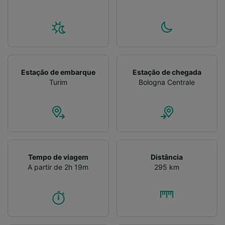
Verificar ativamente as características do
dispositivo para identificação. Armazenar e/ou
acessar informações em um dispositivo.
Publicidade e conteúdo personalizados,
medição de publicidade e conteúdo, pesquisa
de público e desenvolvimento de serviços..
Estação de embarque
Estação de chegada
Lista de parceiros (fornecedores)
Turim
Bologna Centrale
Tempo de viagem
Distância
A partir de 2h 19m
295 km