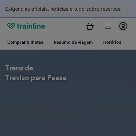
Exigências oficiais, notícias e tudo sobre reservas.
Comprar bilhetes
Resumo da viagem
Horários
C
Trens de
Treviso para Paese