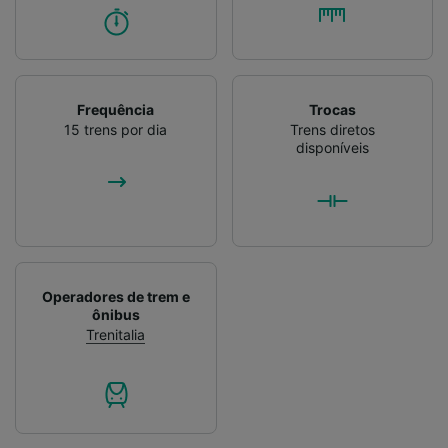
Verificar ativamente as características do
dispositivo para identificação. Armazenar e/ou
acessar informações em um dispositivo.
Publicidade e conteúdo personalizados,
medição de publicidade e conteúdo, pesquisa
Frequência
Trocas
de público e desenvolvimento de serviços..
15 trens por dia
Trens diretos
disponíveis
Lista de parceiros (fornecedores)
Operadores de trem e
ônibus
Trenitalia