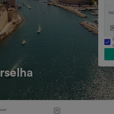
Vo
rselha