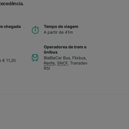
ntecedência.
de chegada
Tempo de viagem
A partir de 41m
Operadores de trem e
ônibus
BlaBlaCar Bus
,
Flixbus
,
e € 11,20
Renfe
,
SNCF
,
Transdev
RSI