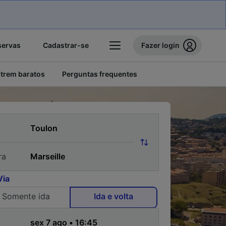
servas
Cadastrar-se
Fazer login
 trem baratos
Perguntas frequentes
ra
Via
Somente ida
Ida e volta
a