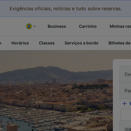
Exigências oficiais, notícias e tudo sobre reservas.
Business
Carrinho
Minhas re
m
Horários
Classes
Serviços a bordo
Bilhetes de
De
Pa
Id