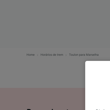
Home
Horários de trem
Toulon para Marselha