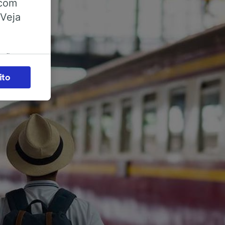
 com
 Veja
ações
es) para
ito
legítimo)
s e não
 para
acessar
zados,