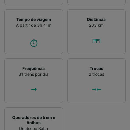
Verificar ativamente as características do
dispositivo para identificação. Armazenar e/ou
acessar informações em um dispositivo.
Tempo de viagem
Distância
Publicidade e conteúdo personalizados,
A partir de 3h 41m
203 km
medição de publicidade e conteúdo, pesquisa
de público e desenvolvimento de serviços..
Lista de parceiros (fornecedores)
Frequência
Trocas
31 trens por dia
2 trocas
Operadores de trem e
ônibus
Deutsche Bahn