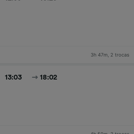
3h 47m
,
2 trocas
13:03
18:02
4h 59m
,
3 trocas