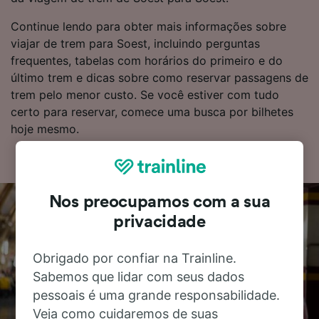
Continue lendo para obter mais informações sobre
viajar de trem para Soest, incluindo perguntas
frequentes, tabelas com horários do primeiro e do
último trem e dicas sobre como reservar passagens de
trem pelo menor custo. Se você estiver com tudo
certo para reservar, comece uma busca por bilhetes
hoje mesmo.
Nos preocupamos com a sua
privacidade
Obrigado por confiar na Trainline.
Sabemos que lidar com seus dados
pessoais é uma grande responsabilidade.
Veja como cuidaremos de suas