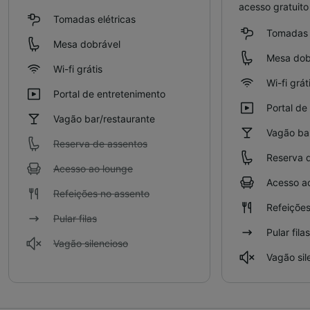
acesso gratuito
Tomadas elétricas
Tomadas e
Mesa dobrável
Mesa dob
Wi-fi grátis
Wi-fi grát
Portal de entretenimento
Portal de
Vagão bar/restaurante
Vagão bar
Reserva de assentos
Reserva 
Acesso ao lounge
Acesso a
Refeições no assento
Refeições
Pular filas
Pular filas
Vagão silencioso
Vagão sil