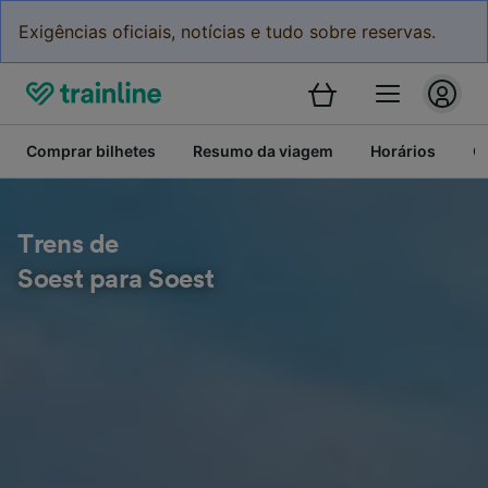
Exigências oficiais, notícias e tudo sobre reservas.
Comprar bilhetes
Resumo da viagem
Horários
C
Trens de
Soest para Soest