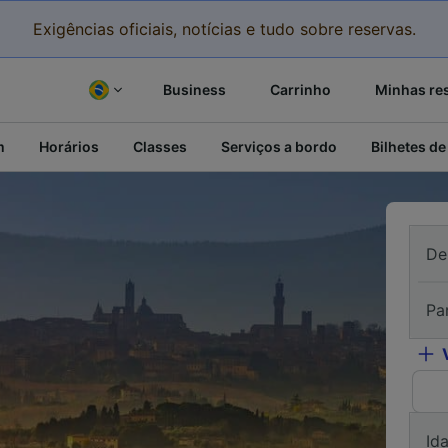
Exigências oficiais, notícias e tudo sobre reservas.
Business
Carrinho
Minhas re
m
Horários
Classes
Serviços a bordo
Bilhetes de
De
Pa
Id