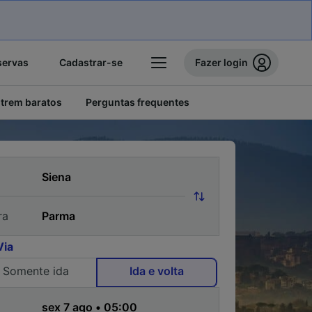
servas
Cadastrar-se
Fazer login
 trem baratos
Perguntas frequentes
ra
Via
Somente ida
Ida e volta
a