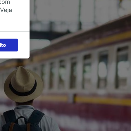
 com
 Veja
ações
es) para
ito
legítimo)
s e não
 para
acessar
zados,