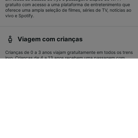
gratuito com acesso a uma plataforma de entretenimento que
oferece uma ampla seleção de filmes, séries de TV, notícias ao
vivo e Spotify.
Viagem com crianças
Crianças de 0 a 3 anos viajam gratuitamente em todos os trens
iryo. Crianças de 4 a 13 anos recebem uma passagem com
desconto, já aquelas de 14 a 18 anos precisam pagar o preço
total. Por favor, note que as crianças com menos de 18 anos
devem estar acompanhadas pelos pais ou tutores legais.
Bicicletas
Você pode levar sua bicicleta a bordo dos trens iryo
gratuitamente se ela estiver dobrada e não exceder 90 x 120
x 40 cm. Nesses casos sua bicicleta deve estar sem os pedais
e com o guidão girado em 90 graus.