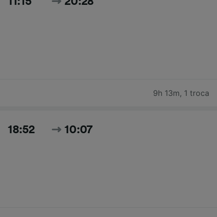
11:15
20:28
9h 13m
,
1 troca
18:52
10:07