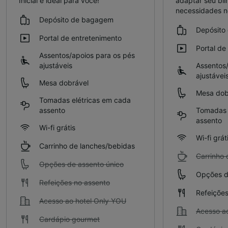
Inicial é ideal para você!
adaptar seu bil
necessidades 
Depósito de bagagem
Depósito
Portal de entretenimento
Portal de
Assentos/apoios para os pés
ajustáveis
Assentos/
ajustávei
Mesa dobrável
Mesa dob
Tomadas elétricas em cada
assento
Tomadas 
assento
Wi-fi grátis
Wi-fi grát
Carrinho de lanches/bebidas
Carrinho 
Opções de assento único
Opções d
Refeições no assento
Refeições
Acesso ao hotel Only YOU
Acesso a
Cardápio gourmet