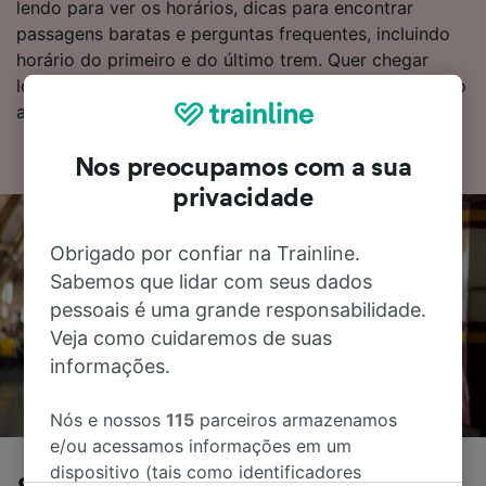
lendo para ver os horários, dicas para encontrar
passagens baratas e perguntas frequentes, incluindo
horário do primeiro e do último trem. Quer chegar
logo na parte da reserva? Comece sua busca conosco
agora mesmo!
Nos preocupamos com a sua
privacidade
Obrigado por confiar na Trainline.
Sabemos que lidar com seus dados
pessoais é uma grande responsabilidade.
Veja como cuidaremos de suas
informações.
Nós e nossos
115
parceiros armazenamos
e/ou acessamos informações em um
dispositivo (tais como identificadores