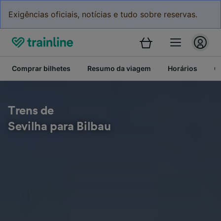
Exigências oficiais, notícias e tudo sobre reservas.
Comprar bilhetes
Resumo da viagem
Horários
C
Trens de
Sevilha para Bilbau