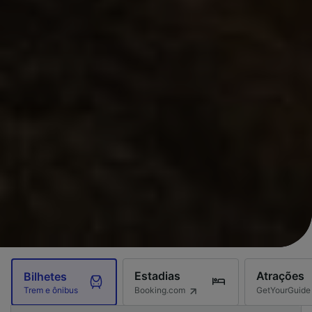
Estadias
Atrações
Bilhetes
Booking.com
GetYourGuide
Trem e ônibus