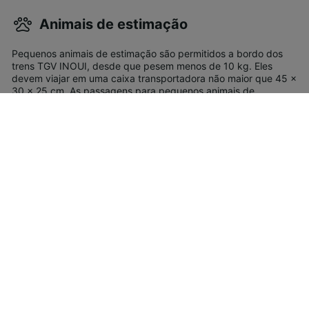
Animais de estimação
Pequenos animais de estimação são permitidos a bordo dos
trens TGV INOUI, desde que pesem menos de 10 kg. Eles
devem viajar em uma caixa transportadora não maior que 45 x
30 x 25 cm. As passagens para pequenos animais de
estimação custam 7€. cães de grande porte também podem
viajar nos serviços TGV INOUI, desde que utilizem focinheira e
estejam com a guia posta. As passagens para cães de grande
porte custam 20€. Cães-guia e cães de assistência viajam
gratuitamente em todos os trens da SNCF.
Assistência especial
Para passageiros deficientes ou com mobilidade reduzida,
podem solicitar assistência através do 'Accès Plus'. Neste
serviço um funcionário irá encontrá-lo na estação e ajudá-lo a
chegar ao seu assento no trem. Para reservar assistência
especial, entre em contato com a Accès Plus após a reserva
de suas passagens (no máximo 48 horas antes da partida do