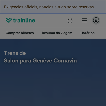
Exigências oficiais, notícias e tudo sobre reservas.
Comprar bilhetes
Resumo da viagem
Horários
C
Trens de
Salon para Genève Cornavin