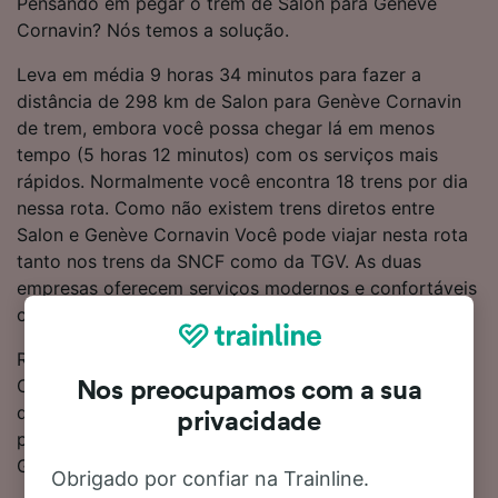
Pensando em pegar o trem de Salon para Genève
Cornavin? Nós temos a solução.
Leva em média 9 horas 34 minutos para fazer a
distância de 298 km de Salon para Genève Cornavin
de trem, embora você possa chegar lá em menos
tempo (5 horas 12 minutos) com os serviços mais
rápidos. Normalmente você encontra 18 trens por dia
nessa rota. Como não existem trens diretos entre
Salon e Genève Cornavin Você pode viajar nesta rota
tanto nos trens da SNCF como da TGV. As duas
empresas oferecem serviços modernos e confortáveis
com bastante espaço para bagagens.
Reserve passagens de trem de Salon para Genève
Cornavin com antecedência em vez de comprá-las no
Nos preocupamos com a sua
dia e você conseguirá as tarifas mais baratas. Você
privacidade
pode verificar o custo da viagem de Salon para
Genève Cornavin em nosso Planejador de viagens.
Obrigado por confiar na Trainline.