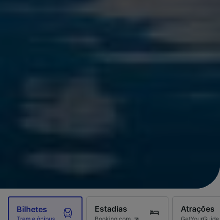
Estadias
Atrações
Bilhetes
Booking.com
GetYourGuide
Trem e ônibus