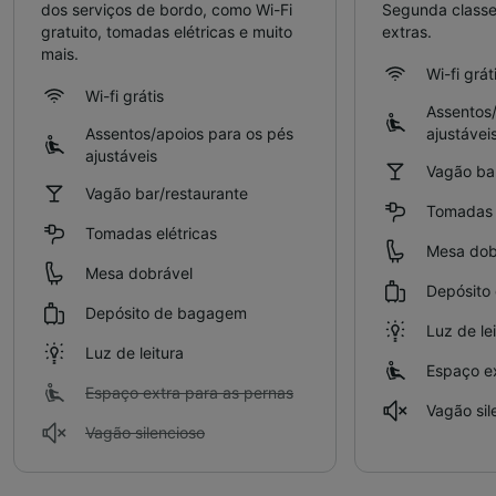
dos serviços de bordo, como Wi-Fi
Segunda classe
gratuito, tomadas elétricas e muito
extras.
mais.
Wi-fi grát
Wi-fi grátis
Assentos/
Assentos/apoios para os pés
ajustávei
ajustáveis
Vagão bar
Vagão bar/restaurante
Tomadas e
Tomadas elétricas
Mesa dob
Mesa dobrável
Depósito
Depósito de bagagem
Luz de le
Luz de leitura
Espaço ex
Espaço extra para as pernas
Vagão sil
Vagão silencioso