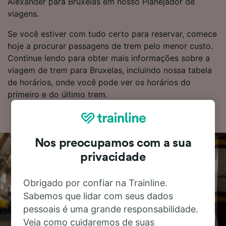
Alexander para Bruxelas em nosso Planejador de
viagens.
Se você estiver com tudo certo para reservar, comece
hoje a procurar passagens de trem pelo menor custo.
Continue lendo para obter mais informações sobre a
viagem de trem para Bruxelas, incluindo nossa tabela
de horários, onde você pode ver os horários do
primeiro e do último trem.
Nos preocupamos com a sua
privacidade
Obrigado por confiar na Trainline.
Sabemos que lidar com seus dados
pessoais é uma grande responsabilidade.
Veja como cuidaremos de suas