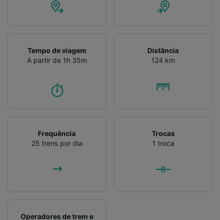
Verificar ativamente as características do
dispositivo para identificação. Armazenar e/ou
acessar informações em um dispositivo.
Publicidade e conteúdo personalizados,
medição de publicidade e conteúdo, pesquisa
Tempo de viagem
Distância
de público e desenvolvimento de serviços..
A partir de 1h 35m
124 km
Lista de parceiros (fornecedores)
Frequência
Trocas
25 trens por dia
1 troca
Operadores de trem e