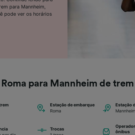
e parceiros (fornecedores)
trem para Mannheim,
cê pode ver os horários
Roma para Mannheim de trem
trem
Estação de embarque
Estação 
Roma
Mannhei
Operador
ncia
Trocas
ônibus
s por dia
1 troca