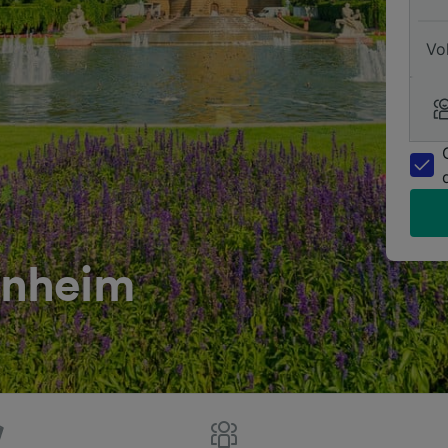
Vo
nnheim