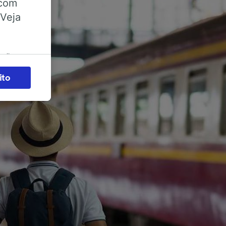
 com
 Veja
ações
es) para
ito
legítimo)
s e não
 para
acessar
zados,