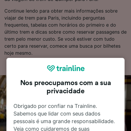
Continue lendo para obter mais informações sobre
viajar de trem para Paris, incluindo perguntas
frequentes, tabelas com horários do primeiro e do
último trem e dicas sobre como reservar passagens de
trem pelo menor custo. Se você estiver com tudo
certo para reservar, comece uma busca por bilhetes
hoje mesmo.
Nos preocupamos com a sua
privacidade
Obrigado por confiar na Trainline.
Sabemos que lidar com seus dados
pessoais é uma grande responsabilidade.
Veja como cuidaremos de suas