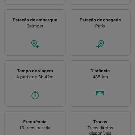
Verificar ativamente as características do
dispositivo para identificação. Armazenar e/ou
acessar informações em um dispositivo.
Estação de embarque
Estação de chegada
Publicidade e conteúdo personalizados,
Quimper
Paris
medição de publicidade e conteúdo, pesquisa
de público e desenvolvimento de serviços..
Lista de parceiros (fornecedores)
Tempo de viagem
Distância
A partir de 3h 42m
485 km
Frequência
Trocas
13 trens por dia
Trens diretos
disponíveis