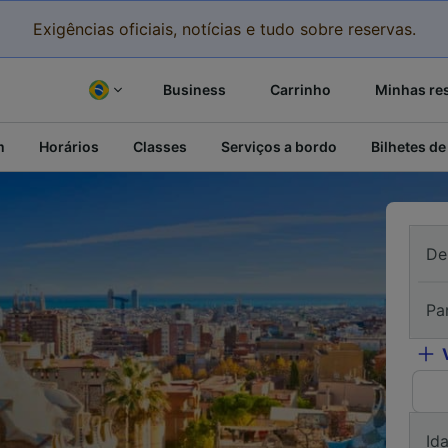
Exigências oficiais, notícias e tudo sobre reservas.
Business
Carrinho
Minhas re
m
Horários
Classes
Serviços a bordo
Bilhetes de
De
Pa
Id