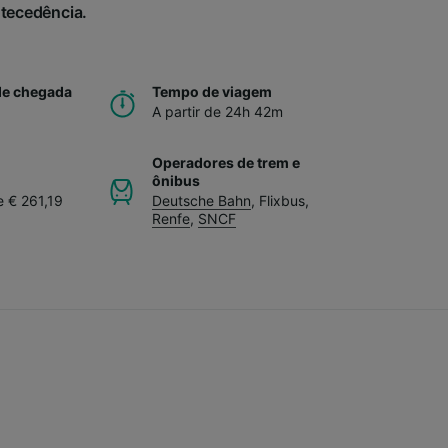
ntecedência.
de chegada
Tempo de viagem
A partir de 24h 42m
Operadores de trem e
ônibus
e € 261,19
Deutsche Bahn
,
Flixbus
,
Renfe
,
SNCF