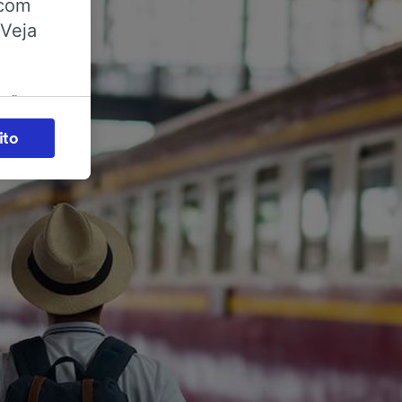
 com
 Veja
ações
es) para
ito
legítimo)
s e não
 para
acessar
zados,