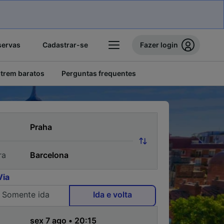
servas
Cadastrar-se
Fazer login
 trem baratos
Perguntas frequentes
ra
Via
Somente ida
Ida e volta
a