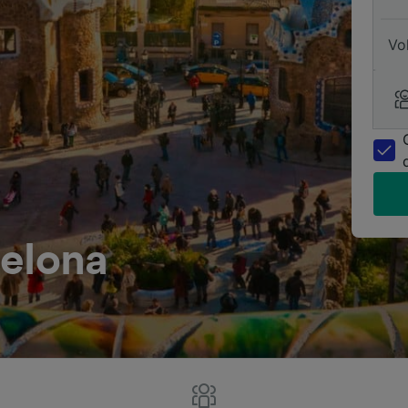
Vo
celona