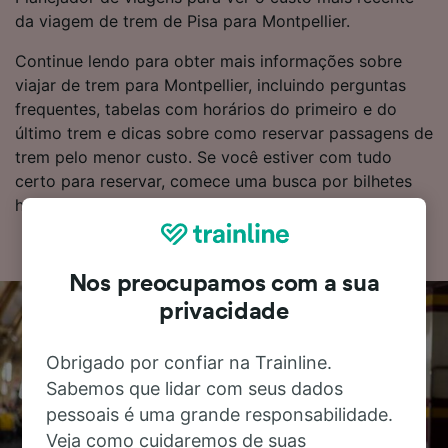
da viagem de trem de Pisa para Montpellier.
Continue lendo para obter mais informações sobre
viajar de trem para Montpellier, incluindo perguntas
frequentes, tabelas com horários do primeiro e do
último trem e dicas sobre como reservar passagens de
trem pelo menor custo. Se você estiver com tudo
certo para reservar, comece uma busca por bilhetes
hoje mesmo.
Nos preocupamos com a sua
privacidade
Obrigado por confiar na Trainline.
Sabemos que lidar com seus dados
pessoais é uma grande responsabilidade.
Veja como cuidaremos de suas