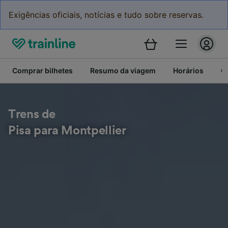
Exigências oficiais, notícias e tudo sobre reservas.
Comprar bilhetes
Resumo da viagem
Horários
C
Trens de
Pisa para Montpellier