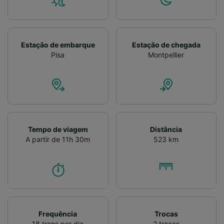
Verificar ativamente as características do
dispositivo para identificação. Armazenar e/ou
acessar informações em um dispositivo.
Publicidade e conteúdo personalizados,
Estação de embarque
Estação de chegada
medição de publicidade e conteúdo, pesquisa
Pisa
Montpellier
de público e desenvolvimento de serviços..
Lista de parceiros (fornecedores)
Tempo de viagem
Distância
A partir de 11h 30m
523 km
Frequência
Trocas
18 trens por dia
2 trocas